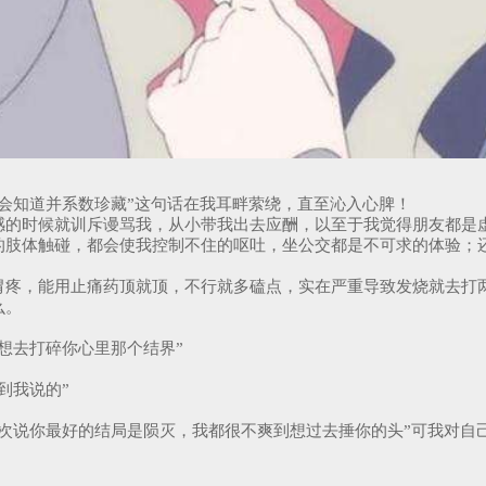
会知道并系数珍藏”这句话在我耳畔萦绕，直至沁入心脾！
感的时候就训斥谩骂我，从小带我出去应酬，以至于我觉得朋友都是
的肢体触碰，都会使我控制不住的呕吐，坐公交都是不可求的体验；
疼，能用止痛药顶就顶，不行就多磕点，实在严重导致发烧就去打两
么。
想去打碎你心里那个结界”
到我说的”
次说你最好的结局是陨灭，我都很不爽到想过去捶你的头”可我对自