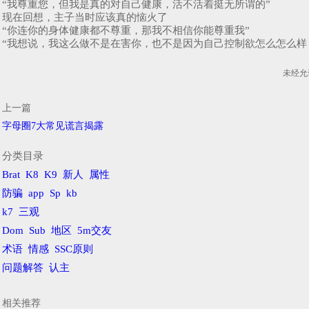
“我尊重您，但我是真的对自己健康，活不活着挺无所谓的”
现在回想，主子当时应该真的恼火了
“你连你的身体健康都不尊重，那我不相信你能尊重我”
“我想说，我这么做不是在害你，也不是因为自己控制欲怎么怎么样
未经允
上一篇
字母圈7大常见谎言揭露
分类目录
Brat
K8
K9
新人
属性
防骗
app
Sp
kb
k7
三观
Dom
Sub
地区
5m交友
术语
情感
SSC原则
问题解答
认主
相关推荐