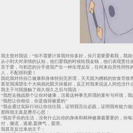
我主曾对我说：“你不需要计算我对你多好，你只需要爱着我，我就
从小到大对亲情的认知，他们爱我的时候给我金钱，他们表现责任
至于爱，与初恋的分手使我产生一种生理反应，任何来自异性同性
人，不配得到爱！
因此我对待自己健康和身体特别无所谓，天天因为糟糕的饮食导致胃
甚至我渴望生个大病就此陨灭掉最好，反正对我来说这人间也没什
我主子与我接触了很久很久之后与我说：
“我想去挑战那个让你对健康，活着这种事无所谓的童年与环境，我
“我想让你相信，你是值得被爱的”
“我会通过实际行动让你信任我，证明我言出必践，证明我有能力做
那阵我主真是费尽心思：
“我在乎你的生活，没有什么比你的身体和精神健康最重要的，你每
付，撒谎，逃避,耍脾气，耍滑。
我甚至反过来劝主子：