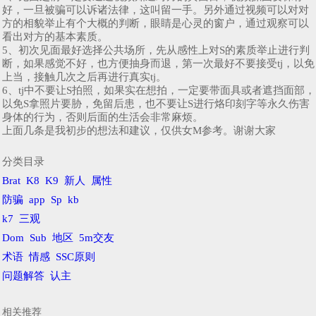
好，一旦被骗可以诉诸法律，这叫留一手。另外通过视频可以对对
方的相貌举止有个大概的判断，眼睛是心灵的窗户，通过观察可以
看出对方的基本素质。
5、初次见面最好选择公共场所，先从感性上对S的素质举止进行判
断，如果感觉不好，也方便抽身而退，第一次最好不要接受tj，以免
上当，接触几次之后再进行真实tj。
6、tj中不要让S拍照，如果实在想拍，一定要带面具或者遮挡面部，
以免S拿照片要胁，免留后患，也不要让S进行烙印刻字等永久伤害
身体的行为，否则后面的生活会非常麻烦。
上面几条是我初步的想法和建议，仅供女M参考。谢谢大家
分类目录
Brat
K8
K9
新人
属性
防骗
app
Sp
kb
k7
三观
Dom
Sub
地区
5m交友
术语
情感
SSC原则
问题解答
认主
相关推荐