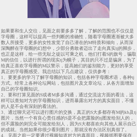
如果要和生人交往，见面之前要多多了解，了解的范围也不仅仅是
字母圈，这样可以提高一些判断的准确性，随着字母圈逐渐被大多
数人所接受，更多的女性发觉了自己潜在的M特质和倾向，从而深
深陶醉在字母圈的幻想中，少部分勇敢者迈出了走向真实tj的脚步，
也正是这样，给一些无耻之徒以可乘之机，他们打着S的旗号，骗取
M的信任，以进行所谓的现实tj为幌子，其目的只不过是骗床，为了
给真正喜欢字母圈的M以警示，提高她们的鉴别能力，更好的享受
真正的字母圈感受。我总结以下几点建议，仅供参考：
1、要更多的学习了解字母圈的知识，包括各种字母圈术语，各种tj
方式。经常上各种论坛网站，包括图片及文章论坛，从各方面增加
自己的字母圈知识。
2、要和打算见面的S或者M多多沟通，通过交流这方面的看法，这
样可以查知对方的字母圈知识，进而暴露出对方的真实面目，不懂
的人是不会有深刻的看法的。
3、通过聊天还可以进行图片的交换，真正的S大多都存有M的kb及tj
图片，当然一个有良心责任感的S是不会把露脸的tj图发给别人的，
但不露脸的则完全可能发给别人，因为S大都喜欢向其他人展示自己
的成就。当然如果你很少看到图片，那就没有办法区别真假了。
4、见面之前一定要通过视频知道对方的真面目，视频抓图要保存