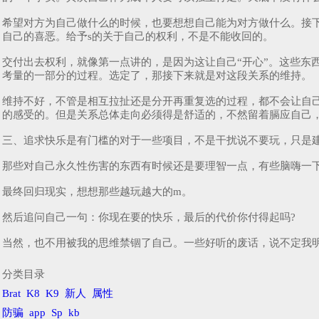
希望对方为自己做什么的时候，也要想想自己能为对方做什么。接
自己的喜恶。给予s的关于自己的权利，不是不能收回的。
交付出去权利，就像第一点讲的，是因为这让自己“开心”。这些东
考量的一部分的过程。选定了，那接下来就是对这段关系的维持。
维持不好，不管是相互拉扯还是分开再重复选的过程，都不会让自
的感受的。但是关系总体走向必须得是舒适的，不然留着膈应自己
三、追求快乐是有门槛的对于一些项目，不是干扰说不要玩，只是
那些对自己永久性伤害的东西有时候还是要理智一点，有些脑嗨一
最终回归现实，想想那些越玩越大的m。
然后追问自己一句：你现在要的快乐，最后的代价你付得起吗?
当然，也不用被我的思维禁锢了自己。一些好听的废话，说不定我
分类目录
Brat
K8
K9
新人
属性
防骗
app
Sp
kb