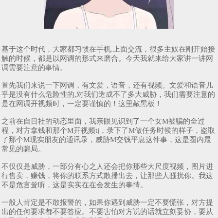
基于这个时代，大家都习惯在手机.上面交流，很多主奴在刚开始接
触的时候，都是以网调的形式来磨合。今天我就来给大家讲一讲网
调需要注意的事情。
首先我们来说一下网调，有文爱，语音，还有视频。文爱和语音几
乎是没有什么危险性的,对我们造成不了多大威胁，我们需要注意的
是在网调开视频时，一定要谨慎的！这里敲黑板！
之前在自目社的动态里面，我亲眼见识到了一个女M被骗的全过
程，对方拿钱和那个M开视频tj，录下了M做任务时候的样子，盗取
了那个M现实朋友的通讯录，威胁M交钱平息这件事，这是圈内最
常见的骗局。
不仅仅是威胁，一部分有心之人还会把你那些大尺度视频，图片进
行售卖，赚钱，将你的联系方式散播出去，让那些人骚扰你。我这
不是危言耸听，这是实实在在会发生的事情。
一般人肯定是不敢报警的，如果你遇到威胁一定不要慌张，对方提
出的任何要求都不要答应。不要害怕对方说的话就立刻妥协，要从