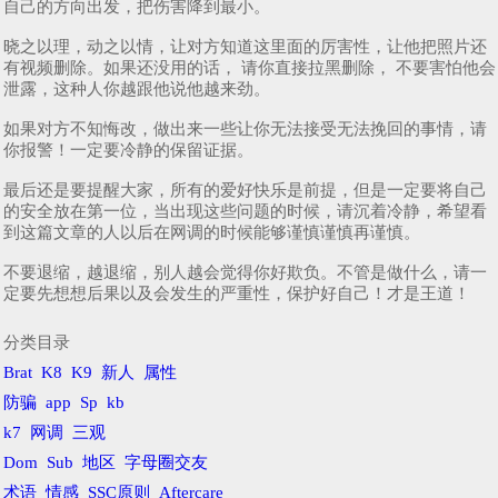
自己的方向出发，把伤害降到最小。
晓之以理，动之以情，让对方知道这里面的厉害性，让他把照片还
有视频删除。如果还没用的话， 请你直接拉黑删除， 不要害怕他会
泄露，这种人你越跟他说他越来劲。
如果对方不知悔改，做出来一些让你无法接受无法挽回的事情，请
你报警！一定要冷静的保留证据。
最后还是要提醒大家，所有的爱好快乐是前提，但是一定要将自己
的安全放在第一位，当出现这些问题的时候，请沉着冷静，希望看
到这篇文章的人以后在网调的时候能够谨慎谨慎再谨慎。
不要退缩，越退缩，别人越会觉得你好欺负。不管是做什么，请一
定要先想想后果以及会发生的严重性，保护好自己！才是王道！
分类目录
Brat
K8
K9
新人
属性
防骗
app
Sp
kb
k7
网调
三观
Dom
Sub
地区
字母圈交友
术语
情感
SSC原则
Aftercare