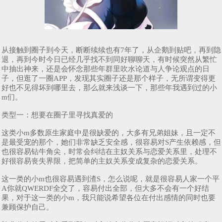
从接触到圈子到今天，断断续续也有7年了，从企鹅到贴吧，再到隐
退，再到今时今日已经几乎找不到同好聊聊天，有时候突然从繁忙
中抽出神来，还是会怀念那些年群里吹水论道与人争论观点的日
子，但逛了一圈APP，发现其实圈子还是那个样子，无所谓变得更
好也不见得坏到哪里去，那么就来浅谈一下，那些年我遇到过的小
m们。
类型一：想要在圈子里寻找真爱的
这类小m多数原生家庭中是很缺爱的，大多有兄弟姐妹，且一定不
是最受宠的那个，她们非常缺乏安全感，很容易对S产生依赖感，但
也很容易钻牛角尖，时常会纠结在主奴关系与恋爱关系里，处理不
好很容易丧失界限，把简单的主奴关系变成复杂的恋爱关系。
这一类的小m也很容易遇到渣S，怎么说呢，就是很容易人家一个平
A你就QWERDF全交了，容易付出全部，但大多不会有一个好结
果，对于这一类的小m，我只能说希望各位在付出感情的同时也要
兼顾保护自己。