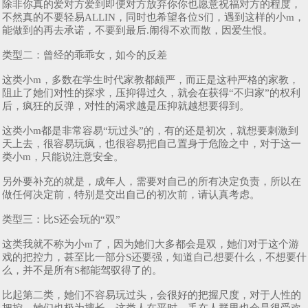
除非你真的爱对方爱到即便对方放弃你你也愿意祝福对方的程度，
不然真的不要轻易ALLIN，同时也希望各位S们，遇到这样的小m，
能做到的再去承诺，不要到最后.闹得不欢而散，因爱生恨。
类型二：曾经的乖乖女，如今的反差
这类小m，多数在学生时代家教都颇严，而正是这种严格的家教，
阻止了她们对性的探求，压抑得过久，就会在获得“不归家”的权利
后，疯狂的反弹，对性的渴求越是压抑就越想要得到。
这类小m都是非常容易“玩过头”的，有的还是初次，就想要刺激到
天上去，很容易玩疯，也很容易把自己置身于危险之中，对于这一
类小m，只能说注意安全。
另外要补充的就是，成年人，需要对自己的所有决定负责，所以在
做任何决定前，特别是交出自己的初次前，请认真考虑。
类型三：比S还会玩的“双”
这类我就不称为小m了，因为她们大多都会是双，她们对于这个游
戏的把控力，甚至比一部分S还要强，知道自己想要什么，不想要什
么，并不是所有S都能驾驭得了的。
比起第二类，她们不容易玩过头，会很好的把握尺度，对于人性的
把控，她们也极为擅长，这类人在平时，丢在人群里也会是很受欢