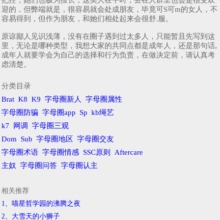
迎的，但弊端就是，很容易就会处成朋友，毕竟可S可m的女人，不
容易得到，但作为朋友，和她们相处起来会很舒.服。
原谅鄙人见识浅薄，没有在圈子遇到过太多人，只能暂且先写到这
里，无论是哪种类型，我想大家的共同点都是成年人，还是那句话,
成年人就要学会为自己的选择和行为负责，在做决定前，请认真考
虑清楚。
分类目录
Brat
K8
K9
字母圈新人
字母圈属性
字母圈防骗
字母圈app
Sp
kb绳艺
k7
网调
字母圈三观
Dom
Sub
字母圈地区
字母圈交友
字母圈术语
字母圈情感
SSC原则
Aftercare
主奴
字母圈问答
字母圈认主
相关推荐
1、喵星哲学园的沸腾之夜
2、​大雪天的小狮子