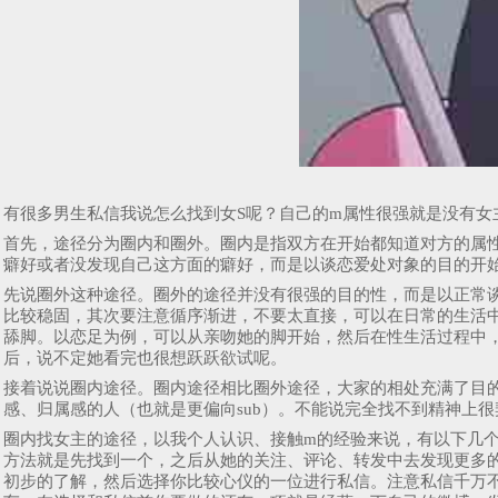
有很多男生私信我说怎么找到女S呢？自己的m属性很强就是没有
首先，途径分为圈内和圈外。圈内是指双方在开始都知道对方的属
癖好或者没发现自己这方面的癖好，而是以谈恋爱处对象的目的开
先说圈外这种途径。圈外的途径并没有很强的目的性，而是以正常
比较稳固，其次要注意循序渐进，不要太直接，可以在日常的生活
舔脚。以恋足为例，可以从亲吻她的脚开始，然后在性生活过程中
后，说不定她看完也很想跃跃欲试呢。
接着说说圈内途径。圈内途径相比圈外途径，大家的相处充满了目
感、归属感的人（也就是更偏向sub）。不能说完全找不到精神上
圈内找女主的途径，以我个人认识、接触m的经验来说，有以下几
方法就是先找到一个，之后从她的关注、评论、转发中去发现更多
初步的了解，然后选择你比较心仪的一位进行私信。注意私信千万