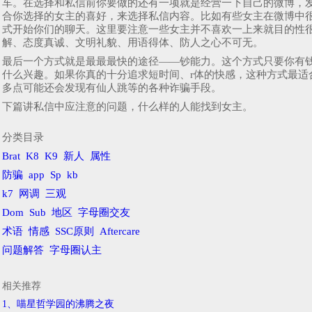
车。在选择和私信前你要做的还有一项就是经营一下自己的微博，
合你选择的女主的喜好，来选择私信内容。比如有些女主在微博中
式开始你们的聊天。这里要注意一些女主并不喜欢一上来就目的性
解、态度真诚、文明礼貌、用语得体、防人之心不可无。
最后一个方式就是最最最快的途径——钞能力。这个方式只要你有
什么兴趣。如果你真的十分追求短时间、r体的快感，这种方式最
多点可能还会发现有仙人跳等的各种诈骗手段。
下篇讲私信中应注意的问题，什么样的人能找到女主。
分类目录
Brat
K8
K9
新人
属性
防骗
app
Sp
kb
k7
网调
三观
Dom
Sub
地区
字母圈交友
术语
情感
SSC原则
Aftercare
问题解答
字母圈认主
相关推荐
1、喵星哲学园的沸腾之夜