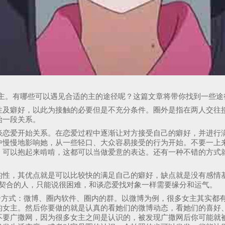
女主。有哪些可以遇见合适的主的途径呢？这篇文章将带你找到一些途
性及癖好，以此为接触的必要但是不充分条件。圈外是指在两人交往
始一段关系。
谈恋爱开始关系。在恋爱过程中逐渐让对方接受自己的癖好，并进行
中慢慢地影响她，从一些轻口、大众容易接受的行为开始。不要一上
，可以抱起来啃啃，这都可以当做爱意的表达。还有一种不错的方式
的性，其优点就是可以比较快的满足自己的癖好，缺点就是没有感情
很契合的人，只能说很困难，和谈恋爱找对象一样需要缘分和运气。
个方式：微博、圈内软件、圈内的群。以微博为例，很多女主其实都
的女主。然后你要做的就是认真的看她们的微博动态，看她们的喜好
不要广撒网，因为很多女主之间是认识的，被发现广撒网后你可能就