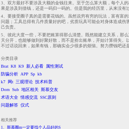
3、双方最好不要涉及大额的金钱往来。至于怎么算大额，每个人
果是涉及到借钱，还是一码归一码的。但是我的经历里，从来没有
4、要接受圈子真的是需要花钱的。虽然说穷有穷的玩法，富有富
问题；工具总得有几件质量好的吧，劣质玩具可能会对身体造成伤
己负责。
5、彼此大度一些，不要把账算得那么清楚。既然能建立关系，那
天分开，也能够做到好聚好散，而不是拎出账单，开始计算得失。
不过话说回来，如果有钱，那确实会少很多的烦恼。努力攒钱吧还
分类目录
Brat
K8
K9
新人必看
属性测试
防骗分析
APP
Sp
kb
k7
网t
三观理论
技术科普
Dom
Sub
地区相关
斯慕交友
术语大全
情感交流
SSC原则
问题解答
仪式
相关推荐
1、斯慕圈m一定要找个人品好的S