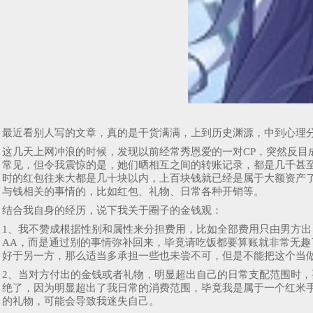
最近看别人写的文章，真的是干货满满，上到历史渊源，中到心理
这几天上网冲浪的时候，发现以前经常秀恩爱的一对CP，突然反目
常见，但令我震惊的是，她们晒相互之间的转账记录，都是几千甚
时的红包往来大都是几十块以内，上百块钱就已经是属于大额资产
与钱相关的事情的，比如红包、礼物、日常各种开销等。
结合我自身的经历，说下我关于圈子的金钱观：
1、我不赞成根据性别和属性来分担费用，比如全部费用只由男方
AA，而是通过别的事情弥补回来，毕竟请吃饭都要算账就非常无
好于另一方，那么适当多承担一些也未尝不可，但是不能把这个当
2、当对方付出的金钱或者礼物，明显超出自己的日常支配范围时，
绝了，因为明显超出了我日常的消费范围，毕竟我是属于一个红米
的礼物，可能会导致我迷失自己。