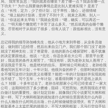
局。 我常常反思：“我到底差在哪里？差了哪一点？我该在哪一点
下功夫？” 为什么我要做的事情总是比别人更难实现？ 是差了
点：“长性，定力，少了些计划，过于率性，随心，还很情绪
化。”墙上贴的计划表，坚持了不到十天，就束之高阁。别人一
说：“你这起来太早啦！”我就会觉得：“嗯，确实，可以再迟一
点。”“明天睡个懒觉吧？辛苦了这么多天。”然后就真的会睡个懒
觉。尽管相对于从前好了很多，但有人说了：跟低标准比，没有意
义。
总记得我的领导孙加峰先生，他从小地方来到帝都，从业务员做
起，做到部门总经理，然后出来自立门户。我们那个部门没了老孙
就没了精神支柱，没了脊梁骨。去他的新办公楼探望时，毫不犹豫
的决定要跟他走。他说：“北北，你适合呆在大公司，那里平台更
好，我这里的条件太艰苦了。”我没有听，因为老孙太知人善用了，
若说我是千里马，他是绝对的伯乐。 那时候公司刚成立，老孙给我
看他写的五年计划，十年计划。他很兴奋的样子，但那时候的我完
全不懂写这些计划的意义在哪里？能把一年的计划做好并实现就相
当不错了，写个五年，十年计划，谁看得到啊？这不是纸上谈兵
么？ 转眼，十多年过去了。老孙当初那家小公司已经变成了一家大
公司，这期间经历了多少磨难，阻碍，可想而知。然而我现在才明
白做计划的重要性。做计划定目标，就像我们写小说要写大纲和框
架一样。写了大纲和框架的就知道什么时候往里面填充什么内容，
什么人物在什么时间点出场，什么时候做铺垫设埋伏。有了大纲和
框架基本上太监烂尾的就很少。不写大纲和框架，天马行空信手拈