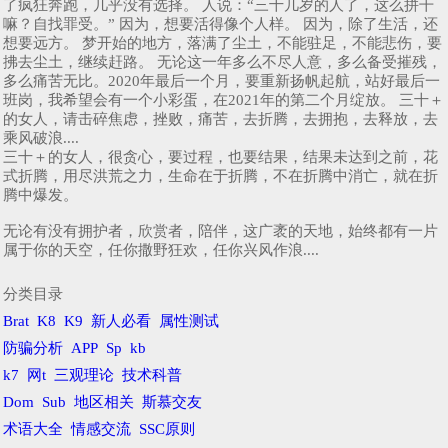
了疯狂奔跑，几乎没有选择。 人说：“三十几岁的人了，这么拼干
嘛？自找罪受。” 因为，想要活得像个人样。 因为，除了生活，还
想要远方。 梦开始的地方，落满了尘土，不能驻足，不能悲伤，要
拂去尘土，继续赶路。 无论这一年多么不尽人意，多么备受摧残，
多么痛苦无比。2020年最后一个月，要重新扬帆起航，站好最后一
班岗，我希望会有一个小彩蛋，在2021年的第二个月绽放。 三十＋
的女人，请击碎焦虑，挫败，痛苦，去折腾，去拥抱，去释放，去
乘风破浪....
三十＋的女人，很贪心，要过程，也要结果，结果未达到之前，花
式折腾，用尽洪荒之力，生命在于折腾，不在折腾中消亡，就在折
腾中爆发。
无论有没有拥护者，欣赏者，陪伴，这广袤的天地，始终都有一片
属于你的天空，任你撒野狂欢，任你兴风作浪....
分类目录
Brat
K8
K9
新人必看
属性测试
防骗分析
APP
Sp
kb
k7
网t
三观理论
技术科普
Dom
Sub
地区相关
斯慕交友
术语大全
情感交流
SSC原则