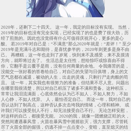
2020年，还剩下二十四天。 这一年，我定的目标没有实现。 当然，
2019年的目标也没有完全实现，已经实现了的也是费了很大劲，历
经了煎熬的。因此也没觉得有什么可值得庆祝开心，更多的是心
酸。 若2019年对自己是：“不满意”那么2020年就是：“差评！” 至少
2019年是充满斗志和期待，是喜忧参半的，2020年则更多是身不由
己。 再糟糕，这一年也走到了岁尾，快到来不及感受，来不及摸清
方向，就即将过去了。 生活总是太任性，想给惊吓或惊喜由不得
你，它翻手是云覆手是雨，没有任何商量的余地。 令我痛苦的是，
没能交一张好看的答卷给自己，对自己的失望与日俱增，身上的文
艺气息都在减退，被动的人生，出走的灵魂，只剩行尸走肉般的苟
且。 这一年，其实我也有很努力的准备，但结果不尽人意。问题出
在哪里我很清楚，所以对自己积压了诸多不满和责备。这种积压，
常常让我泪流满面，心底依然会认为己不如人，不如人努力，不如
人心静，不如人优异。 人，最怕否定自己。 而这一年，我对自己的
否认达到了制高点，这种否认多次击垮我的情绪，心理和精神。 或
许我们可以接受别人不行，却无法接受自己不行。 无论怎样安慰，
对这样的自己，都接受无能。 2020的我，就像一团燃烧正旺的火，
突然间遭遇暴风雪，火苗在暴风雪中摇摇欲灭，强力支撑，尽管耗
尽了火苗全部的倔强，仍逃不掉一点点变小，变暗，直至熄灭的结