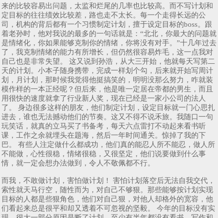
来的比较容易出问题，太监和烂尾的几率也比较高。而不写计划和
定目标的往往绩效比较差，路也走不太长。每一个走得长远的公
司，机构的背后都有一个习惯制定计划，擅于设定目标的boss。跟
着老孙时，他对我说的最多的一句话就是：“北北，你最大的问题就
是情绪化，你如果能够克制你的情绪，你将没有对手。”十几年过去
了，我克制情绪的能力有所增长，但仍然很容易炸毛，这一点我对
自己也是非常失望。 这又说到孙浩，从大三开始，他就每天写第二
天的计划。小本子随身携带，完成一样划个勾，后来就开始写周计
划，月计划，那时候我觉得他挺搞笑的，明明没那么努力，咋就装
模作样的一本正经呢？但后来，他是唯一定居在帝都的男生，而且
用很快的速度就拿了行业新人奖，现在已经是一家小公司的法人
了。 身边很多这样的朋友，他们制定计划，设定目标就一门心思扎
进去，谁也无法撼动他们的节奏。这又不得不说禾旅。我随口一句
玩笑话，就真的立马买了书备考，每天六点雷打不动起来看书听
课，工作之余就埋头在题海，然后一年时间通关。惊掉了我的下
巴。 有些人注定做什么都成功，他们真的能忍人所不能忍，做人所
不能做，心性很稳，情绪很稳，又很坚定，他们说要做到什么事
情，就一定会想办法做到，令人不敬佩都不行。
而我，不敢做计划，害怕做计划！ 害怕计划落空后无法自我交代，
索性就天马行空，随性而为，对自己不够狠。那些能够按计划实现
目标的人都是些狠角色，他们对自己狠，对他人却格外的宽容，他
们看起来总是很平和却又透着不可忽视的坚毅。 今年的目标没有实
现，很大一部分原因是断了计划，至少有半年都没有看书。写作和