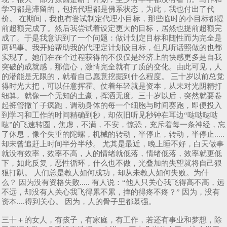
学习都是滞留的，包括代理都是佛系状态，为此，我也付出了代
价。 在期间，我也有尝试制定代理小目标，那些临时的小目标都提
前超额完成了。然后我尝试着设定更大的目标，居然也提前超额完
成了。于是我意识到了一个问题：做计划定目标和随性而为完全是
两码事。我开始帮助我的代理定计划设目标，但凡听话照做的也都
实现了。她们在在个过程获得的不仅仅是经济上的快感更多是自我
突破的成就感，那信心，激情完全就有了质的变化。由此可见，人
的潜能是无限的，就看自己愿意挖掘到什么程度。 三十岁以前总觉
得时光大把，可以任意挥霍。仗着年轻就是资本，从未对光阴精打
细算。就像一个无知的土豪，挥洒无度。三十岁以后，突然就要卷
起裤管撒丫子疯跑，调动身体的每一个细胞与时间赛跑，即便投入
到学习和工作的时间精确到秒，却依旧听见秒钟在耳边“哒哒哒哒
哒”的飞速转圈，焦虑，不满，不安，惊恐，充斥着每一条神经，忘
了休息，像个失重的陀螺，机械的转动，半停止，转动，半停止.....
却未曾追赶上时间半分半秒。 尤其是最近，晚上睡不好，白天做事
就没有效率，效率不高，人的情绪就低落，情绪低落，效率就更低
下，如此反复，恶性循环，什么也不做，光叠加的失望就将自己狠
狠打趴。 人们总是教人如何成功，却从未教人如何失败。为什
么？ 因为没有资格失败..... 有人说：“他人只关心我飞得高不高，远
不远，却没有人关心我飞得累不累，摔的得疼不疼？” 因为，没有
资本....得到关心。 因为，人的骨子里都慕强。
三十＋的女人，有孩子，有家庭，有工作，若还有事业和梦想，除