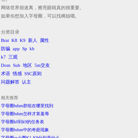
网络世界很迷离，擦亮眼睛真的很重要。
如果你想加入字母圈，可以找稀姐哦。
分类目录
Brat
K8
K9
新人
属性
防骗
app
Sp
kb
k7
三观
Dom
Sub
地区
5m交友
术语
情感
SSC原则
问题解答
认主
相关推荐
字母圈bdsm群组在哪里找到
字母圈bdsm怎样才算羞辱
字母圈k0到k9的任务表
字母圈bdsm中的奇葩现象
字母圈sp小圈K1-K9分别是什么