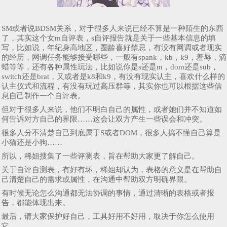
SM或者说BDSM关系，对于很多人来说已经不算是一种陌生的东西
了，其实这个女m自评表，s自评报告就是关于一些基本信息的填
写，比如说，年纪身高地区，圈龄喜好禁忌，有没有网调或者现实
的经历，网调任务能够接受哪些，一般有spank，kb，k9，羞辱，滴
蜡等等，还有各种属性玩法，比如说你是s还是m，dom还是sub，
switch还是brat，又或者是k8和k9，有没有现实认主，喜欢什么样的
认主仪式和流程，有没有玩过高压群等，其实你也可以根据这些信
息自己制作一个自评表。
但对于很多人来说，他们不明白自己的属性，或者她们并不知道如
何告诉对方自己的界限……这会让双方产生一些误会和冲突。
很多人分不清楚自己到底属于S或者DOM，很多人搞不懂自己算是
小猫还是小狗……
所以，稀姐搜集了一些评测表，旨在帮助大家更了解自己。
关于自评自测表，有好有坏，稀姐却认为，表格的意义是在帮助自
己清楚自己的需求或属性，在沟通中帮助双方明确界限。
有时候无论怎么沟通都无法协调的事情，通过清晰的表格或者报
告，都能体现出来。
最后，请大家保护好自己，工具好用不好用，取决于你怎么使用
它。