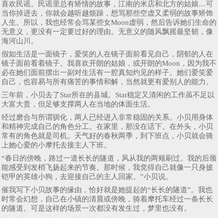
喜欢民谣。民谣里总有矫情的故事，江南的米店和北方的姑娘…可
当你掉进去，你就会越听越烦躁，想骂那些空虚又柔弱的故事矫饰
人生。所以，我也经常会骂某些女Moon虚弱，然后告诉她们生命的
无意义，更没有一定要过好的理由。无意义的随风飘摇最坚韧，像
海河山川。
假如生活是一面镜子，爱笑的人在镜子面前看见自己，阴郁的人在
镜子面前看着镜子。我喜欢开朗的姑娘，或开朗的Moon，因为我不
必在她们面前摆出一副对生活有一腔真知灼见的样子。她们爱笑爱
自己，也容易与所有痛苦的事情和解，当然就更有爱别人的能力。
三年前，小贝去了Star所在的县城。Star稳定又清闲的工作虽不足以
大富大贵，但足够支撑两人在当地的体面生活。
经过磨合与所谓驯化，两人已经进入非常稳固的关系。小贝用身体
和精神完成自己的角色分工。在家里，那没在话下。在外头，小贝
常有的角色就是司机。天气好的春秋两季，到下班点，小贝就会骑
上她心爱的小摩托去接主人下班。
“春日的傍晚，路过一道长长的隧道，风从我的两颊刷过。我的后颈
能感受到发梢飞扬起来的节奏。那时候，我觉得自己就像一只身披
铠甲的英雄小狗，去迎接自己的主人回家。”小贝说。
催我写下小贝故事的缘由，恰好就是她提起的“长长的隧道”。我也
时常会幻想，自己在小镇的清晨或傍晚，骑着摩托车经过一条长长
的隧道。可是这样的场景一次都没有发生过，梦里也没有。