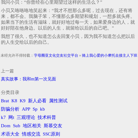
我问小贝：“你曾经在心里期望过这样的生活么？”
小贝又咯咯咯地笑起来：“我才不想那么多呢，过去现在，还有将
来，都不会。我脑子笨，不懂那么多期望和规划，一想多就头疼。
如果当下的生活有滋味，就好好地过每一天，如果爱身边的人，就
好好陪在他身边。以后的人生，就留给以后的自己吧。”
我想了很久，也不知道怎么去回复小贝，因为我不知道怎么把以后
的人生交给以后的自己。
未经允许不得转载：
字母圈亚文化交友社交平台
»
骑上我心爱的小摩托去接主人下班
上一篇
真实故事：我和m第一次见面
分类目录
Brat
K8
K9
新人必看
属性测试
防骗分析
APP
Sp
kb
k7
网t
三观理论
技术科普
Dom
Sub
地区相关
斯慕交友
术语大全
情感交流
SSC原则