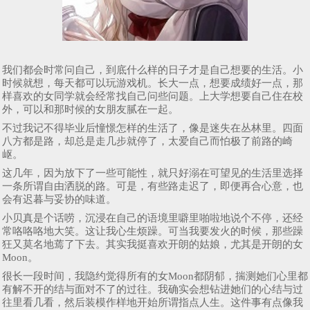
我们都会时常问自己，到底什么样的日子才是自己想要的生活。小
时候就想，每天都可以玩游戏机。长大一点，想要成绩好一点，那
样喜欢的女同学就会经常找自己问些问题。上大学想要自己住在校
外，可以和那时候的女朋友腻在一起。
不过我记不得毕业后憧憬怎样的生活了，像是迷失在丛林里。四面
八方都是路，却总是走几步就停了，太爱自己而怕极了前路的崎
岖。
这几年，因为放下了一些可能性，就只好溺在可望见的生活里选择
一条所谓自由洒脱的路。可是，有些路走迟了，即便再合心意，也
会有迟暮与妥协的味道。
小贝真是个话唠，沉浸在自己的语境里噼里啪啦地说个不停，还经
常咯咯咯地大笑。这让我心生烦躁。可当我要发火的时候，那些躁
狂又莫名地蔫了下去。其实我挺喜欢开朗的姑娘，尤其是开朗的女
Moon。
很长一段时间，我隐约觉得所有的女Moon都阴郁，揣测她们心里都
有解不开的结与面对不了的过往。我确实会想钻进她们的心结与过
往里看几看，然后装模作样地开始所谓指点人生。这件事有点像我