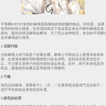
字母圈KBTj中使用的麻绳是植物制的很娇嫩的物品。特别是，如果
使用的时候太随便，在弄湿的情况下就放置起来会不断给麻绳造成
损伤，最坏的情况麻绳会断掉。为了防止这种情况，专业的字母圈S
会对麻绳进行保养。
1.去除污垢
去除麻绳上的污垢是个必要步骤。麻绳上可能会沾上爱液等各种体
液，在煮沸杀菌的同时顺便把污垢去掉吧。放到洗衣机里洗也可
以，不过要注意绳子的损伤很快就会形成。此外，绳子本身也是消
耗品，随着损伤加重还是用新绳子替换吧。
2.干燥
清洗过的麻绳，需要晾干2、3天，一定要彻底去除湿气完全晾干，
湿乎乎的就收起来很容易长霉。
3.细毛的处理