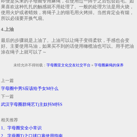
即便是买来的字母圈专用麻绳，在使用过一阵子之后也会起毛。如
果喜欢这种扎扎的触感就不用处理了。一般的处理方法是用火烧，
使用火炉或者蜡烛，将绳子上的细毛用火烤掉。当然肯定会有烟，
所以必须要开换气扇。
4.上油
最后的步骤就是上油了。上油可以让绳子变得柔软，手感也会变
好。主要使用马油，如果买不到的话使用橄榄油也可以。用手把油
涂在绳子上就可以了～
未经允许不得转载：
字母圈亚文化交友社交平台
»
字母圈麻绳的保养
上一篇
字母圈中男S应该给予女M什么
下一篇
武汉字母圈群绳艺Tj主奴抖M抖S
相关推荐
1、字母圈安全小常识
2、字母圈Tj之口球口塞使用指南