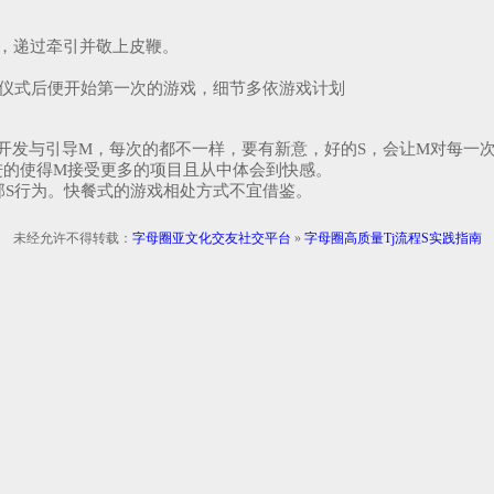
起，递过牵引并敬上皮鞭。
S仪式后便开始第一次的游戏，细节多依游戏计划
开发与引导M，每次的都不一样，要有新意，好的S，会让M对每一
进的使得M接受更多的项目且从中体会到快感。
部S行为。快餐式的游戏相处方式不宜借鉴。
未经允许不得转载：
字母圈亚文化交友社交平台
»
字母圈高质量Tj流程S实践指南