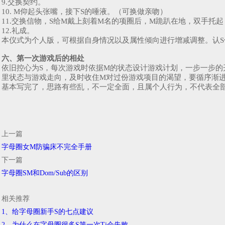
9.交换契约。
10. M仰起头张嘴，接下S的唾液。（可换做亲吻）
11.交换信物，S给M戴上刻着M名的项圈后，M跪趴在地，双手托
12.礼成。
本仪式为个人版，可根据自身情况以及属性倾向进行增减调整。认
六、第一次游戏后的相处
依旧控心为S，每次游戏时依据M的状态设计游戏计划，一步一步的
里状态与游戏走向，及时收住M对过份游戏项目的渴望，要循序渐
基本写完了，思路有些乱，不一定全面，且属个人行为，不代表全
上一篇
字母圈女M防骗床不完全手册
下一篇
字母圈SM和Dom/Sub的区别
相关推荐
1、给字母圈新手S的七点建议
2、为什么在字母圈很多S第一次Tj会失败