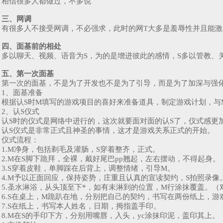
相信很多人都做过，不多说
三、网调
有很多人不接受网调，不必强求，此时的网T大多是羞辱性并且能
四、面基前的相处
多以聊天、视频、语音为S，为的是增进彼此的感情，S多以管教、
五、第一次面基
第一次的面基，不是为了开发也不是为了引导，而是为了加深与强
1、面基准备
根据认S时M填写的游戏项目的喜好来准备道具，制定游戏计划，与
2、认S仪式
认S时的仪式是网络中进行的，这次就要面对面的认S了，仪式感更
认S仪式是非常正式且神圣的事情，这才是游戏关系正式的开始。
仪式流程：
1.M净身，包括剃毛及灌肠，S穿着整齐，正式。
2.M在S脚下跪拜，全裸，戴好尾巴pp翘起，左右摆动，不得起身。
3.S穿着皮鞋，单脚踩在后背上，调整情绪，引导M。
4.M予以正面回应，保持姿势，庄重且认真的宣读契约，S拍照录像
5.圣水淋浴，从头顶至下*，如有未淋到的位置，M行涂抹覆盖。
6.S在桌上，M跪趴在地，分别把自己的契约，书写在两份纸上，
7.S在纸上，书写本人姓名，日期，拇指盖手印。
8.M在S的手印下方，分别用嘴唇，入头，yc涂抹印泥，盖印其上。