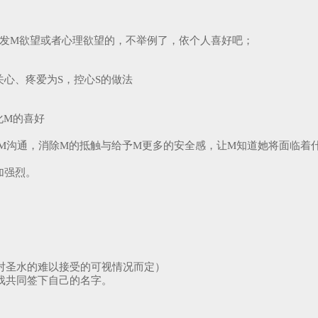
激发M欲望或者心理欲望的，不举例了，依个人喜好吧；
关心、疼爱为S，控心S的做法
化M的喜好
M沟通，消除M的抵触与给予M更多的安全感，让M知道她将面临着
加强烈。
。
（对圣水的难以接受的可视情况而定）
游戏共同签下自己的名字。