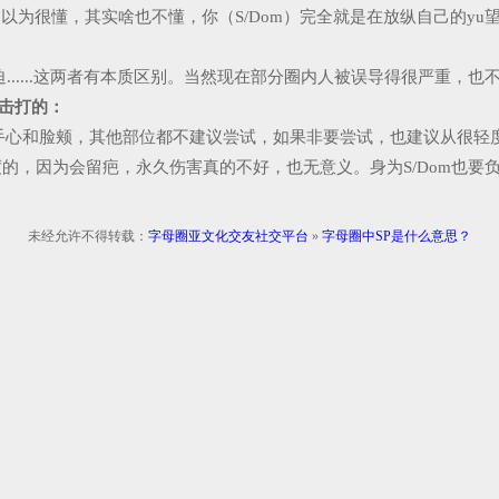
以为很懂，其实啥也不懂，你（S/Dom）完全就是在放纵自己的yu
......这两者有本质区别。当然现在部分圈内人被误导得很严重，
以击打的：
手心和脸颊，其他部位都不建议尝试，如果非要尝试，也建议从很轻
度的，因为会留疤，永久伤害真的不好，也无意义。身为S/Dom也要
未经允许不得转载：
字母圈亚文化交友社交平台
»
字母圈中SP是什么意思？