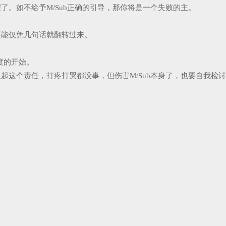
望了。如不给予M/Sub正确的引导，那你将是一个失败的主。
也不能仅凭几句话就翻转过来。
度的开始。
负起这个责任，打疼打哭都没事，但伤害M/Sub本身了，也要自我检讨