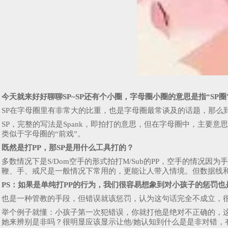
今天就来好好聊聊SP~SP还有个小圈，字母圈小圈的意思是指“SP
SP在字母圈里有非常大的比重，也是字母圈最常谈及的话题，那么到
SP，完整的写法是Spank，即拍打的意思，但在字母圈中，主要意
类似于字母圈的“前戏”。
既然是打PP，那SP是用什么工具打的？
多数情况下是S/Dom空手的形式拍打M/Sub的PP，空手的情
鞭、手、戒尺是一般情况下常用的，更能让人带入情境。但数据线
PS：如果是单纯打PP的行为，我们很容易想象到对小孩子的惩罚也
也是一种管教的手段，但错误就该惩罚，认为这句话完全不成立，
举个例子就懂：小孩子第一次犯错误，你就打他是绝对不正确的，这
她来辨别是非吗？很明显应该显示让他/她认知到什么是是非对错，