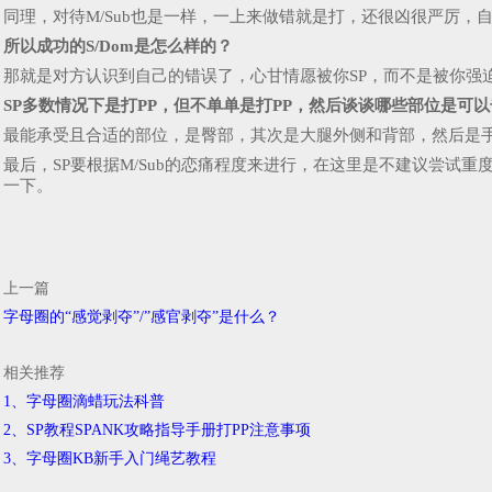
同理，对待M/Sub也是一样，一上来做错就是打，还很凶很严厉，自
所以成功的S/Dom是怎么样的？
那就是对方认识到自己的错误了，心甘情愿被你SP，而不是被你强迫
SP多数情况下是打PP，但不单单是打PP，然后谈谈哪些部位是可
最能承受且合适的部位，是臀部，其次是大腿外侧和背部，然后是
最后，SP要根据M/Sub的恋痛程度来进行，在这里是不建议尝试重
一下。
上一篇
字母圈的“感觉剥夺”/”感官剥夺”是什么？
相关推荐
1、字母圈滴蜡玩法科普
2、SP教程SPANK攻略指导手册打PP注意事项
3、字母圈KB新手入门绳艺教程