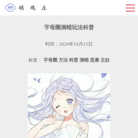
字母圈滴蜡玩法科普
时间：2020年10月15日
标签：
字母圈
方法
科普
滴蜡
思慕
主奴