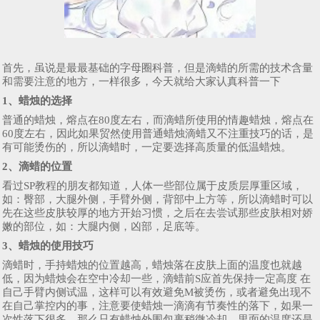
首先，虽说是最最基础的字母圈科普，但是滴蜡的所需的技术含量
和需要注意的地方，一样很多，今天就给大家认真科普一下
1、蜡烛的选择
普通的蜡烛，熔点在80度左右，而滴蜡所使用的情趣蜡烛，熔点在
60度左右，因此如果贸然使用普通蜡烛滴蜡又不注重技巧的话，是
有可能烫伤的，所以滴蜡时，一定要选择高质量的低温蜡烛。
2、滴蜡的位置
看过SP教程的朋友都知道，人体一些部位属于皮质层厚重区域，
如：臀部，大腿外侧，手臂外侧，背部中上方等，所以滴蜡时可以
先在这些皮肤较厚的地方开始习惯，之后在去尝试那些皮肤相对娇
嫩的部位，如：大腿内侧，凶部，足底等。
3、蜡烛的使用技巧
滴蜡时，手持蜡烛的位置越高，蜡烛落在皮肤上面的温度也就越
低，因为蜡烛会在空中冷却一些，滴蜡前S应首先保持一定高度 在
自己手臂内侧试温，这样可以有效避免M被烫伤，或者避免出现不
在自己掌控内的事，注意要使蜡烛一滴滴有节奏性的落下，如果一
次性落下很多，那么只有蜡烛外围包裹稍微冷却，里面的温度还是