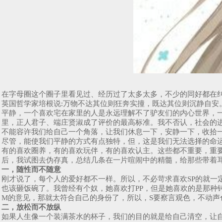
在字母圈这个圈子里看见过、经历过了太多太多，不少的同好都在
英国哲学家培根说:万物不达其位则狂奔实撞，既达其位则沉静自
平静，一个喜欢宅在家里的人是永远理解不了驴友们的内心世界，
里，正人君子、端庄贤淑成了评价的最高标准。我不否认，社会的
不能容许我们给自己一个角落，让我们休息一下，安静一下，收拾
尽管，能使我们平静的方式有点独特，但，这是我们无法选择的命运
有的喜欢圈养，有的喜欢玩伴，有的喜欢认主。这些都不重要，重
后，我试图去伪存真，总结几条在一片喧闹中的精髓，给那些带着
一，随性而不随意
刚才说了，每个人的爱好都不一样。所以，不必苛求喜欢SP的就一
也该砸饭碗了。我曾经有个奴，她喜欢打PP，但是她喜欢的是那种
M的意见，那就太符合自己的身份了，所以，S要察言观色，不动声
二，放松而不放纵
如果人生像一个装满茶水的杯子，我们的目的就是给自己清空，让