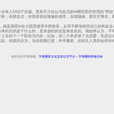
会有人纠结于忠诚。更有不少自认为忠贞的M嘲笑那些所谓的“野奴
平静，你就忠贞；你觉得喜欢随缘的感觉，你就随缘。都无可厚非，
，就是渴望M在大院里接受羊群效应，从而不断地按照自己的私欲去
你来的目的是干什么的，是来放松的还是来改造的。我始终认为，字
下人生的下一个阶段为代价。比如，你二十来岁谈了次恋爱，失恋以
私奴。你真的以为，当你容颜已逝，年华溅老，你的主人真的会和你
未经允许不得转载：
字母圈亚文化交友社交平台
»
字母圈的终极目标