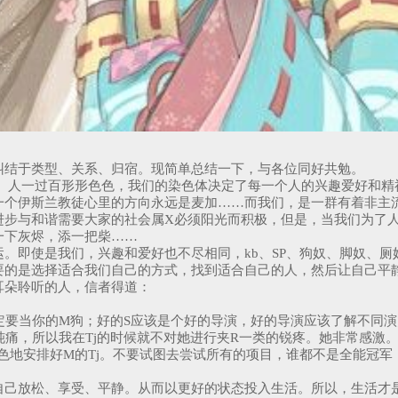
纠结于类型、关系、归宿。现简单总结一下，与各位同好共勉。
安。人一过百形形色色，我们的染色体决定了每一个人的兴趣爱好和精
一个伊斯兰教徒心里的方向永远是麦加……而我们，是一群有着非主
进步与和谐需要大家的社会属X必须阳光而积极，但是，当我们为了
一下灰烬，添一把柴……
。即使是我们，兴趣和爱好也不尽相同，kb、SP、狗奴、脚奴、厕
要的是选择适合我们自己的方式，找到适合自己的人，然后让自己平
耳朵聆听的人，信者得道：
定要当你的M狗；好的S应该是个好的导演，好的导演应该了解不同
钝痛，所以我在Tj的时候就不对她进行夹R一类的锐疼。她非常感激
色地安排好M的Tj。不要试图去尝试所有的项目，谁都不是全能冠军
自己放松、享受、平静。从而以更好的状态投入生活。所以，生活才