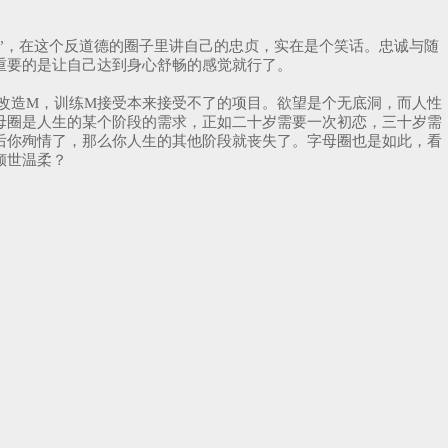
”，在这个反道德的圈子里讲自己的忠贞，实在是个笑话。忠诚与随
重要的是让自己达到身心舒畅的感觉就行了。
改造M，训练M接受本来接受不了的项目。欲望是个无底洞，而人性
母圈是人生的某个阶段的需求，正如二十岁需要一次初恋，三十岁需
后你殉情了，那么你人生的其他阶段就丧失了。字母圈也是如此，看
倾世温柔？