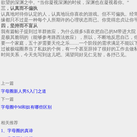
欲望的深渊之中。“当你凝视深渊的时候，深渊也在凝视着你。”
三，认真而不偏执
认真地对待你认定的人，认真地玩你喜欢的游戏。但不可偏执。经常
缘都只不过是一种每个人所期许的心理状态而已。你觉得忠贞让你
四，坚持而不盲从
我有篇帖子提到过羊群效应，为什么很多S喜欢把自己的M带进大院
是极其脆弱的（能够参考路西法效应），所以，不断地反思自己，
要一个家庭，五十岁需要天伦之乐……一个阶段的需求满足不能以
过被极端圈养当了私奴的个例，有一个甚至辞掉了很好的工作去做
时间关系，今天先写到这儿吧。渴望同好见仁见智，各抒己见。
上一篇
字母圈新人男S入门之道
下一篇
字母圈中M和奴有哪些区别
相关推荐
1、字母圈的真谛