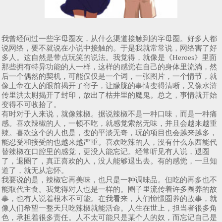
我曾经问过一些字母圈友，从什么渠道接触到的字母圈。好多人都
说网络，要不就说在小说中接触的。于是我就常常说，网络害了好
多人。这自然是带点玩笑的说法。我觉得，就像是《Heroes》里面
那些拥有特异功能的人一样，这样的感觉在自己的身体里流淌，然
后一个偶然的契机，可能仅仅是一个词，一张图片，一个情节，就
像上帝在人的眼前揭开了帘子，让朦胧的事情变得清晰，又像水浒
传里洪太尉揭开了封印，放出了枯井里的魔鬼。总之，事情就开始
变得不可收拾了。
有时对于人来说，就像辣椒。据说辣椒不是一种口味，而是一种痛
感。喜欢辣椒的人，一顿不吃，就感觉索然无味，并且会越来越重
辣。喜欢这个的人也是，变的平淡无奇，玩的项目也会越来越多，
能忍受和接受的也越来越严重。喜欢吃辣的人，没有什么东西能代
替辣椒在口腔里的感觉，更没人能忘记。经常听见有人说，退圈
了，退圈了，真正喜欢的人，没人能够退出去。有的感觉，一旦知
道了，就无从忘怀。
我要说的是，辣椒它再美味，也只是一种调味品。但吃的再多也不
能取代主食。我觉得对人也是一样的。圈子里流传着许多圈养的故
事，也有人说着根本不可能。在我看来，人们憧憬圈养的故事，就
像人们希望一整天只吃辣椒就能活命。人生在世上，担当者很多角
色，承担着很多责任。人不太可能只是某个人的奴，而忘记自己是