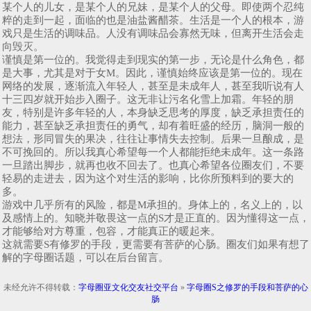
某个人的儿女，是某个人的兄妹，是某个人的父母。即使两个忍纯
粹的走到一起，面临的也是油盐酱醋茶。生活是一个人的根本，游
戏只是生活的调味品。人没有调味品会寡然无味，但离开生活会走
向毁灭。
谨慎是第一位的。我觉得走到现实的第一步，无论是什么角色，都
是大事，尤其是对于女M。因此，谨慎始终应该是第一位的。现在
网络的发展，逐渐流入年轻人，甚至是未成年人，甚至我听说有人
十三四岁就开始步入圈子。这无非让污名化雪上加霜。年轻的朋
友，特别是许多年轻的人，本身缺乏思考的厚度，缺乏承担责任的
能力，甚至缺乏承担责任的勇气，却有着旺盛的经历，脑洞一般的
想法，形同冒失的果决，往往让事情失去控制。后果一旦酿成，是
不可挽回的。所以我真心希望每一个人都能拒绝未成年。这一条路
一旦踏出脚步，就再也收不回去了。也真心希望各位圈友们，不要
轻易的走进去，因为这个对生活的影响，比你所预料到的要大的
多。
游戏中几乎所有的风险，都是M承担的。身体上的，名义上的，以
及感情上的。知晓并敬畏这一点的S才是正直的。因为懂得这一点，
才能够给对方尊重，包容，才能真正的暖起来。
这就需要S有修罗的手段，更需要有菩萨的心肠。圈友们如果有想了
解的字母圈话题，可以在后台留言。
未经允许不得转载：
字母圈亚文化交友社交平台
»
字母圈S之修罗的手段和菩萨的心
肠