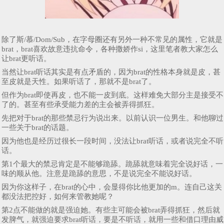
除了斯/慕/Dom/Sub，在字母圈还有另外一种不常见的属性，它就是
brat，brat喜欢故意违抗命令，各种撒娇作si，这里笔者教大家怎么
让brat更听话。
当然让brat听话其实是有点矛盾的，因为brat的性格本身就是皮，甚
至皮就是天性。如果听话了，那就不是brat了。
但作为brat即使再皮，也不能一皮到底。这样难免大部分主是接受不
了的。甚至有些承受能力差的主会被弄得抓狂。
先把对于brat的那些禁忌行为说出来。以前认识一位男生。和他聊过
一些关于brat的话题。
因为他也是经历过很长一段时间，没法让brat听话，或者说完全不听
话。
第1个最大的禁忌肯定是不能够跪舔。跪舔就意味着完全说好话，一
味的顺从他。注意是跪舔的意思，不是说完全不能说好话。
因为你这样子，在brat的心中，会显得你比他更加的m。连自己这关
都没法把控好，如何来管教她呢？
第2点不能做的就是强迫她。有些主可能会被brat弄得抓狂，然后就
发脾气，就强迫要求brat听话，要是不听话，就用一些和借口理由威