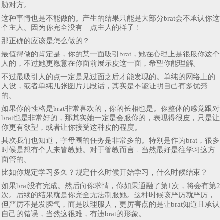
胁对方。
这种事情也是不能做的。产生的结果只能是大部分brat会不承认你这
个主人。因为你完全没有一点主人的样子！
那正确的应该是怎么做的？
最值得做的肯定是，你的某一面吸引brat，她在心理上是很服你这个
人的，不过她更愿意在你面前展示皮这一面，希望你能理解。
不过最吸引人的点一定是见过面之后才能发现的。单纯的网络上的
人设，或者单纯几张图片几段话，其实是不能证明自己有多优秀
的。
如果你的性格是brat非常喜欢的，你的长相也是。你整体的感觉跟对
brat也是非常好的，那其实她一定是会服你的，表现得很皮，只是让
你更有欲望，或者让你接受这种皮的程度。
其次我们也知道，字母圈的任务是非常多的。特别是作为brat，很多
时候是想有个人来管教她。对于管教而言，当然最好是往学习这方
面管的。
比如你规定学习多久？规定什么时候开始学习，什么时候结束？
如果brat没有完成。然后向你求情，你如果通融了第1次，将会有第2
次。后续的结果就是你完全无法制服她。这种时候该严厉就严厉，
但严厉不是发脾气，而是以理服人，更厉害点的是让brat知道且承认
自己的错误，当然这很难，有违brat的形象。