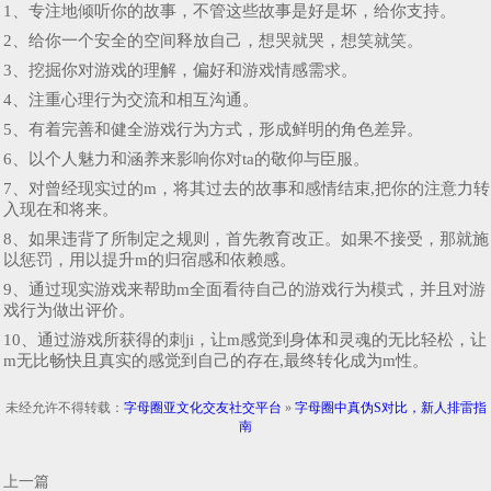
1、专注地倾听你的故事，不管这些故事是好是坏，给你支持。
2、给你一个安全的空间释放自己，想哭就哭，想笑就笑。
3、挖掘你对游戏的理解，偏好和游戏情感需求。
4、注重心理行为交流和相互沟通。
5、有着完善和健全游戏行为方式，形成鲜明的角色差异。
6、以个人魅力和涵养来影响你对ta的敬仰与臣服。
7、对曾经现实过的m，将其过去的故事和感情结束,把你的注意力转
入现在和将来。
8、如果违背了所制定之规则，首先教育改正。如果不接受，那就施
以惩罚，用以提升m的归宿感和依赖感。
9、通过现实游戏来帮助m全面看待自己的游戏行为模式，并且对游
戏行为做出评价。
10、通过游戏所获得的刺ji，让m感觉到身体和灵魂的无比轻松，让
m无比畅快且真实的感觉到自己的存在,最终转化成为m性。
未经允许不得转载：
字母圈亚文化交友社交平台
»
字母圈中真伪S对比，新人排雷指
南
上一篇