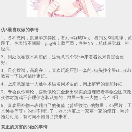
伪S最喜欢做的事情
1、各种撒网，批量添加异性，看到m就喊Dog，看到女S就跪舔，黄
段子、色表情不间断，jing虫上脑严重，各种YY，总体感觉就一神
经病。
2、到处吹嘘技术高超的，这玩意找个视pin来看看效果肯定会更
好。
3、只会摆谱，高高在上，喜欢玩高压那一套的, 街头找个警cha叔叔
教育一下效果估计更好。
4、上来就掰扯一大通学术语名词术语的，网上解释的更加详细。
5、专会跟你辩论，喜欢谈论完全超出现实的道理或者事物企图来改
变你对游戏不合理信念和认知的，群里一抓一大把，有个P用。
6、喜欢用外物来表现自己的价值（曾经收过m的数量，Kb照片，工
具种类等等）的也不用理了，器具淘宝上一家赛一家的便宜，照片
随处可见，有时间不如自己找来看。
真正的厉害的S做的事情