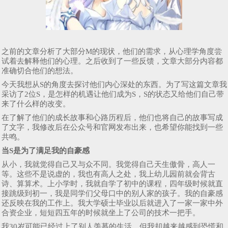
之前的文章分析了大部分M的现状，他们的需求，从心理学角度尝
试着去解释他们的心理。之后收到了一些反馈，文章大部分内容都
准确切合他们的想法。
今天我想从S的角度去探讨他们内心深处的东西。为了写这篇文章我
采访了2位S，是怎样的机遇让他们成为S，S的状态又给他们自己带
来了什么样的改变。
在了解了他们的成长故事和心路历程后，他们也将自己的故事写成
了文字，我修改后在公众号和官网发布出来，也希望你能找到一些
共鸣。
当S是为了满足我的自豪感
从小，我就觉得自己又与众不同。我觉得自己天生傲骨，高人一
等。这些不是说虚的，我也有高人之处，我上幼儿园前就会背古
诗、算算术。上小学时，我就自学了初中的课程，四年级时候就直
接跳级到初一，我是同学们父母口中的别人家的孩子。我的自豪感
还反映在我的工作上。我大学硕士毕业以后就进入了一家一家中外
合资企业，短短四五年的时候就坐上了公司的技术一把手。
我30岁可能已经过上了别人羡慕的生活。但我却越来越感到恐慌和