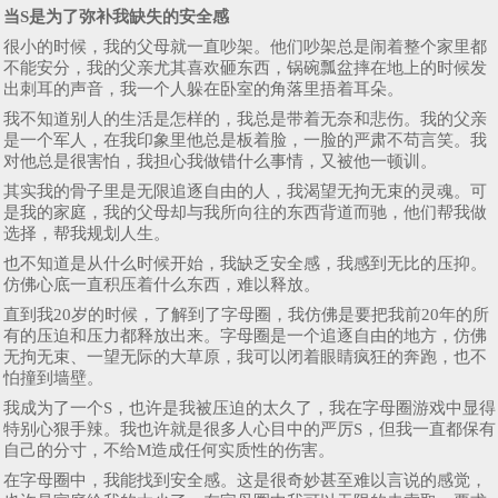
当S是为了弥补我缺失的安全感
很小的时候，我的父母就一直吵架。他们吵架总是闹着整个家里都
不能安分，我的父亲尤其喜欢砸东西，锅碗瓢盆摔在地上的时候发
出刺耳的声音，我一个人躲在卧室的角落里捂着耳朵。
我不知道别人的生活是怎样的，我总是带着无奈和悲伤。我的父亲
是一个军人，在我印象里他总是板着脸，一脸的严肃不苟言笑。我
对他总是很害怕，我担心我做错什么事情，又被他一顿训。
其实我的骨子里是无限追逐自由的人，我渴望无拘无束的灵魂。可
是我的家庭，我的父母却与我所向往的东西背道而驰，他们帮我做
选择，帮我规划人生。
也不知道是从什么时候开始，我缺乏安全感，我感到无比的压抑。
仿佛心底一直积压着什么东西，难以释放。
直到我20岁的时候，了解到了字母圈，我仿佛是要把我前20年的所
有的压迫和压力都释放出来。字母圈是一个追逐自由的地方，仿佛
无拘无束、一望无际的大草原，我可以闭着眼睛疯狂的奔跑，也不
怕撞到墙壁。
我成为了一个S，也许是我被压迫的太久了，我在字母圈游戏中显得
特别心狠手辣。我也许就是很多人心目中的严厉S，但我一直都保有
自己的分寸，不给M造成任何实质性的伤害。
在字母圈中，我能找到安全感。这是很奇妙甚至难以言说的感觉，