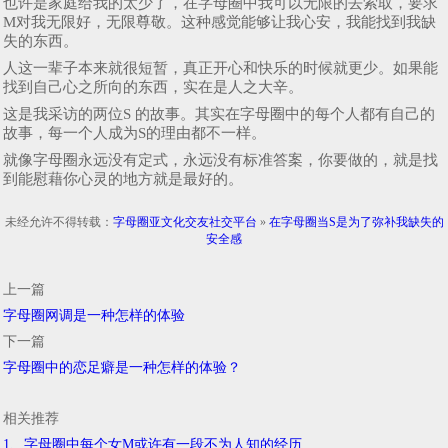
也许是家庭给我的太少了，在字母圈中我可以无限的去索取，要求
M对我无限好，无限尊敬。这种感觉能够让我心安，我能找到我缺
失的东西。
人这一辈子本来就很短暂，真正开心和快乐的时候就更少。如果能
找到自己心之所向的东西，实在是人之大辛。
这是我采访的两位S 的故事。其实在字母圈中的每个人都有自己的
故事，每一个人成为S的理由都不一样。
就像字母圈永远没有定式，永远没有标准答案，你要做的，就是找
到能慰藉你心灵的地方就是最好的。
未经允许不得转载：
字母圈亚文化交友社交平台
»
在字母圈当S是为了弥补我缺失的
安全感
上一篇
字母圈网调是一种怎样的体验
下一篇
字母圈中的恋足癖是一种怎样的体验？
相关推荐
1、字母圈中每个女M或许有一段不为人知的经历