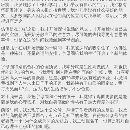
寂寞，我发现除了工作和学习，我几乎没有自己的生活。我性格有
些高傲冰冷，身边的人很难接近我，我也几乎没有什么要好的朋
友。大多数同龄人因为我在他们高的位置而对我尊敬，最后反而变
得避而远之。
仿佛是在30岁之后，我才开始探讨生活的意义，才开始检讨自己生
命的空虚。我开始分散自己的注意力，尽可能的去找寻更有意思的
事情，也是在这段时间我接触到字母圈的。
但是几乎在刚开始接触的一瞬间，我就被深深的吸引住了。仿佛这
是一种缘分，还是命运的安排，字母圈给我的生活开启了全新的体
验。
字母圈特别贴合我的心理预设，我本身就是生性高傲的人，我很快
就能进入S的角色。当我看到别人跪在我的面前的时候，我十分享受
这种高人一等的自豪感，这是我前30年来从没有过的体验。我觉得
我找到了人生未来日子里的乐趣，我很快有了自己的固定M，我们
每周见面1-2次。这为我的生活增添了不少色彩。
对于我来说，我把字母圈和性分的很开，我觉得字母圈更多的是能
满足我的心理需求，对我自身高傲的性格有了最大程度的实现。
前段时间，我发现了这个公众号。拜读了作者所有的文章后，我觉
得与我的想法不谋而合，有点遇见知己的感觉。在得知公众号的作
者要做一个“为什么成为S”的采访后，我主动报名了，也算是我对自
己心理长期积压的倾吐吧。