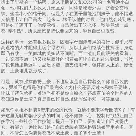
扒出了里斯的一个秘密，原来里斯是X市XX公司的一名普通小白
领，他和我们大多数人并无区别，同样是吃着外卖、挤着公交地
铁、坐着小小的格子间。但是为了在圈子里能泡到妹子，他不惜透
支信用卡让自己高大上起来......妹子认他的时候，他自然会装到底，
可是妹子离开了，他便觉得，自己付出了这么多，秋曼竟然一点
都“养不熟”，所以应该是把钱要回来的，毕竟自己也没钱。
这样的事情，还有很多很多。随着字母圈浮夸风的盛行，似乎只有
高逼格的人才配得上玩字母游戏。所以土豪们继续任性挥霍，身边
凹凸有致、一笑倾城的美妞从不间断。而土渣们只能眼热的看着，
一边充满不屑一边又榨尽脑汁的想着如何让自己也能收到妞，当然
了也包括里斯这种，品质坏透、透支信用卡，强撑高大上的。慢慢
的，土豪堆儿就形成了。
可是，就算强撑假扮土豪，不也应该是自己撑着么？你自己装的
X，哭着不也得是你自己装完么？为什么还要反过来和妹子要钱，
让妹子帮你承担，难道当初不是你自愿么？还想宣传的全世界的人
都知道你是土渣？真是自己打自己脸还浑然不知，可笑至极。
如果你承担不起装X带来的经济代价，就请不要来字母圈装X了！有
来这里无耻欺骗小女孩的时间，还不如静下心、控制好欲望让自己
多学习一些社会工作技能，提升一下自己，要知道让自己变得优
秀、有能力，远比你只是把自己伪装的高逼格骗姑娘管用的多。否
则，不管怎么伪装你都做不成土豪，最多算个土渣！