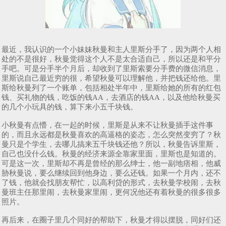
最近，我认识的一个小妹妹秋曼和主人里斯分手了，因为两个人相
处的不是很好，秋曼觉得这个人不是太合适自己，所以还是和平分
手吧。可是分手半个月后，却收到了里斯索要分手费的微信消息，
里斯说自己最近穷的很，希望秋曼可以理解他，并把钱还给他。里
斯给秋曼列了一个账单，包括相处半年中，里斯给她的所有的红包
钱、买礼物的钱，吃饭的钱AA，去酒店的钱AA，以及他给秋曼买
的几个小玩具的钱，算下来小五千块钱。
小秋曼有点懵，在一起的时候，里斯是从来不让秋曼插手这件事
的，而且永远都是秋曼喜欢的高逼格的姿态，怎么突然变穷了？秋
曼只是个学生，去哪儿搞来五千块钱还他？所以，秋曼告诉里斯，
自己也没什么钱。秋曼的经济来源全靠家里面，里斯也是知道的。
可是这一次，里斯却不再是曾经的那么绅士，他一副地痞相，他威
胁秋曼说，要么继续回到他身边，要么还钱。如果一个月内，还不
了钱，他就会找朋友帮忙，以高利贷的形式，去秋曼学校闹，去秋
曼班主任那里闹，去秋曼家里闹，更何况他还有着秋曼的很多很多
照片。
再后来，在圈子里几个同好的帮助下，秋曼才得以摆脱，同好们还