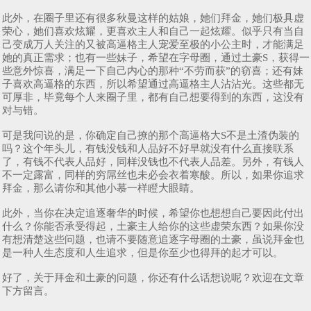
此外，在圈子里还有很多秋曼这样的姑娘，她们拜金，她们极具虚
荣心，她们喜欢炫耀，更喜欢主人和自己一起炫耀。似乎只有当自
己变成万人关注的又被高逼格主人宠爱至极的小公主时，才能满足
她的真正需求；也有一些妹子，希望在字母圈，通过土豪S，获得一
些意外惊喜，满足一下自己内心的那种“不劳而获”的窃喜；还有妹
子喜欢高逼格的东西，所以希望通过高逼格主人沾沾光。这些都无
可厚非，毕竟每个人来圈子里，都有自己想要得到的东西，这没有
对与错。
可是我问说的是，你确定自己撩的那个高逼格大S不是土渣伪装的
吗？这个年头儿，有钱没钱和人品好不好早就没有什么直接联系
了，有钱不代表人品好，同样没钱也不代表人品差。另外，有钱人
不一定露富，同样的穷屌丝也未必会衣着寒酸。所以，如果你追求
拜金，那么请你和其他小慕一样瞪大眼睛。
此外，当你在决定追逐奢华的时候，希望你也想想自己要因此付出
什么？你能否承受得起，土豪主人给你的这些虚荣东西？如果你没
有想清楚这些问题，也请不要随意追逐字母圈的土豪，虽说拜金也
是一种人生态度和人生追求，但是你至少也得拜的起才可以。
好了，关于拜金和土豪的问题，你还有什么话想说呢？欢迎在文章
下方留言。