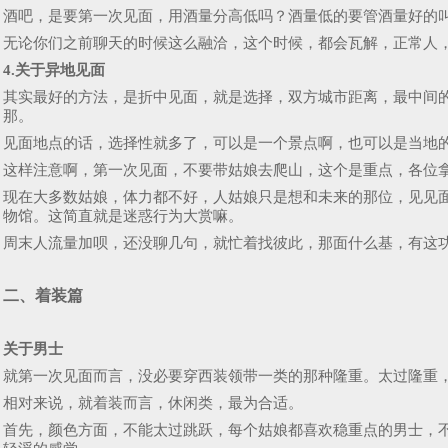
酒吧，是要第一次见面，用酒量分高低吗？酒量低的要管酒量好的
无论你们之前聊天的时候这么融洽，这个时候，都会瓦解，正常人
4.关于异地见面
其实最好的方法，是折中见面，就是选择，双方城市距离，最中间
那。
见面地点的话，选择性就多了，可以是一个景点啊，也可以是当地
这样注意啊，第一次见面，不要带姑娘去爬山，这个是重点，各位
现在大多数姑娘，体力都不好，人姑娘只是想和未来的那位，见见
物馆。这简直就是迷惑行为大赏嘛。
周末人流量加呗，还没聊几句，就忙着找彼此，那面什么基，有这
二、着装篇
关于男士
就第一次见面而言，没必要穿西装领带一类的那种隆重。太过隆重
相对来说，就着装而言，休闲类，最为合适。
首先，颜色方面，不能太过跳跃，每个姑娘都喜欢稳重点的男士，