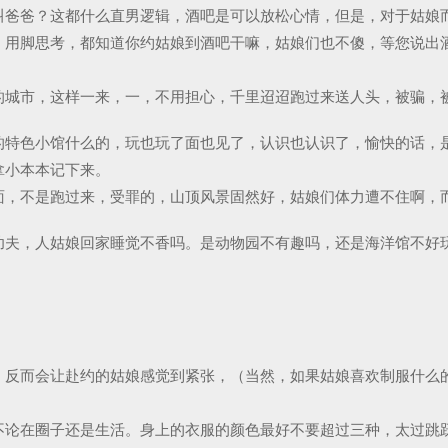
叫爸爸？这都什么直男逻辑，酒吧是可以放松心情，但是，对于姑娘
，用脚思考，都知道你约姑娘到酒吧干嘛，姑娘们也不傻，等您说出
的城市，这样一来，一，不用担心，千里迢迢跑过来送人头，被骗，
的特色小馆什么的，玩也玩了面也见了，认识也认识了，愉快的话，
拿小本本记下来。
面，不是跑过来，受罪的，山顶风景固然好，姑娘们体力遭不住啊，
功夫，人姑娘回家睡觉不香吗。是动物园不有趣吗，还是海洋馆不好
，反而会让赴约的姑娘感觉到紧张，（当然，如果姑娘喜欢制服什么
不论在圈子还是生活。身上的衣服的颜色最好不要超过三种，太过跳