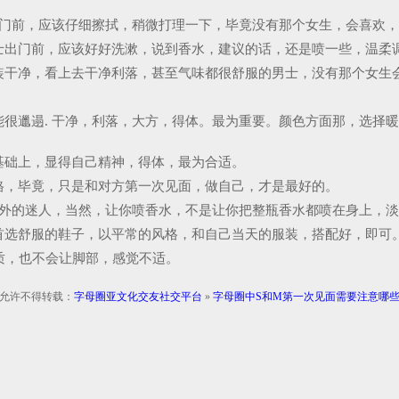
出门前，应该仔细擦拭，稍微打理一下，毕竟没有那个女生，会喜欢
士出门前，应该好好洗漱，说到香水，建议的话，还是喷一些，温柔
装干净，看上去干净利落，甚至气味都很舒服的男士，没有那个女生
很邋遢. 干净，利落，大方，得体。最为重要。颜色方面那，选择
基础上，显得自己精神，得体，最为合适。
格，毕竟，只是和对方第一次见面，做自己，才是最好的。
格外的迷人，当然，让你喷香水，不是让你把整瓶香水都喷在身上，
首选舒服的鞋子，以平常的风格，和自己当天的服装，搭配好，即可
质，也不会让脚部，感觉不适。
允许不得转载：
字母圈亚文化交友社交平台
»
字母圈中S和M第一次见面需要注意哪