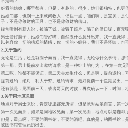
不是吗？
好看的姑娘，哪里都有，但是，有趣的，很少，她们很独特，也更
姑娘们那，也别一上来就问收入，记住一点，咱们啊，是宝贝，是
子，不是你敛财的工具，也不是你敛财的借口。
经常听到有新人说，被骗了钱，被骗了照片，骗子的借口呢，百无
男士管好脑子，姑娘们管好嘴，自然没什么意外出来。我一直觉得
以包容你一切的糟糕的情绪，你一切的小癖好，我们不是怪咖，也
2.关于邀约
无论是生活，还是就圈子而言，我一直觉得，无论做什么事情，那
第一那，男士提前发出邀约请求，是一种绅士的行为 ，在第一次见
第二呢，谁都不能保证，第二天会发生什么，但是啊，提前邀约，
提前邀约，绝对，利大于弊。邀约请求，最好提前一个星期发出。
还有就是，见面前三天，或者两天的时候，再次确认一下，时间，
3.关于同地区见面
地点对于男士来说，肯定哪里都无所谓，但是就对姑娘而言，第一
第一次见面那，如果是同地区见面，第一次见面，地点可以是咖啡
但是，重点啊，不要约图书馆，不要约酒吧。真的是，约图书馆，
被图书馆管理员扔出去。