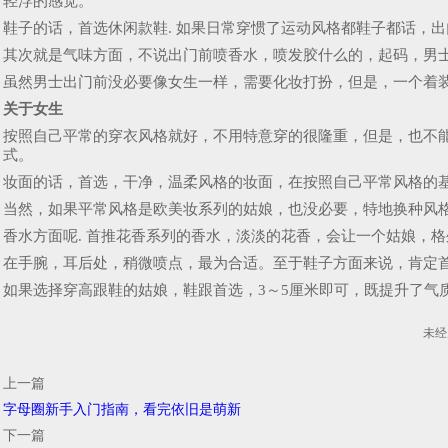
轻浮的感觉。
鞋子的话，首选休闲款鞋. 如果日常穿惯了运动风格都鞋子都话，
其次就是气味方面，不说出门前喷香水，喷发胶什么的，起码，男
虽然男士出门前没必要像女生一样，需要化妆打扮，但是，一个着
关于女生
按照自己平常的穿衣风格就好，不用特意穿的很隆重，但是，也不能
式。
妆面的话，首选，干净，温柔风格的妆面，在按照自己平常风格的
当然，如果平常风格是欧美妆系列的姑娘，也没必要，特地换种风
香水方面呢. 首推花香系列的香水，淡淡的花香，会让一个姑娘，
在手腕，耳后处，稍微喷点，最为合适。至于鞋子方面来说，肯定
如果选择穿高跟鞋的姑娘，鞋跟首选，3～5厘米即可，既提升了气
未经
上一篇
字母圈新手入门指南，看完依旧是萌新
下一篇