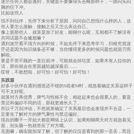
迷茫任何人都会遇到，关键是不要像绿头苍蝇那样子，一路闷头闷
脑的往下冲。
比如这些人
找不到玩伴，先停下来分析下原因，问问自己想找什么样的人，这
些人要怎么接触，接触之后又怎么表达自己。
​像上面那些人，就算是加了好友，能聊什么呢，互相都不了解没有
共同话题不会尴尬嘛？
遇到迷茫看不清方向的时候，不如先停下来思考学习，归根究底迷
茫还是因为知识储备还不够，当你懂得更多的时候问题也就迎刃而
解啦。
要是不管不顾的一直往前冲，可能就会掉坑里，如果木有人拉你的
话，那你就会在里面越陷越深最后……
哎呀，不敢想啦，好可怕！好可怕！好可怕！
实践篇
好多小伙伴在遇到感觉还不错的S或者M时，就急着确定关系这样子
可不太好呢。
就算对方再优秀，脾气与性格不合，相处起来也会很累人的，要是
禁忌和偏好不同的话，那就更难长久了。
所以千万别冲动，不然就算确定了关系最后也会发现并不合适，一
定要先了解对方的脾气秉性与禁忌偏好。
现在的圈子一开始大都是网络上认识，如果刚聊两天对方就急着见
面，别头脑一热就答应了对方哦。
见面嘛，确实能加深了解，但了解的仅仅是看到的那一丢丢，而且