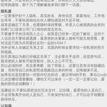
都有滴，只是有的人不会表现出来，而有的人天天挂在嘴边。
哎呀跑题啦，那个为了缓解尴尬来我们聊下一话题。
隐私篇
一定要保护好个人隐私，真实姓名、身份信息、家庭地址、工作地
址等等，不要轻易相信任何人哪怕感觉对方还不错。
就算是确定了关系，也要随时保持警惕，毕竟人心难测真的会有到
你家门口或者公司门口堵你的变态存在。
不要傻乎乎的没有防人之心，就算是已经有一定的了解后，这些个
人信息也不要轻易透露，最亲密的夫妻家人都有可能互相背叛，更
何况是只因为共同爱好走到一起的S与M？
另外还有人在确定关系之后，实践的时候会要求拍一些私密的照片
和视频。
别天真地以为都已经确定关系了，没必要在乎这些，还是那句话，
最亲密的人都有可能背叛你，防人之心不可无。
所以必须拒绝，而且要果断，除了明面上，还要注意有没有隐藏拍
摄，否则等自己的私密照或视频流出来的时候，后悔都来不及。
​如果实在是想要拍一些留作纪念的话，建议用M的手机，事后让ta自
己决定哪些需要删除，哪些又可以保存（一定一定一定要记住，露
脸的那些必须删除！）
温馨提示:​不要轻易把信任完全交付，记住哦，最爱你的人是自己，
不会背叛离开你的人是自己，只有保护好自己，才可以在字母圈里
获得快乐。​​
认知偏