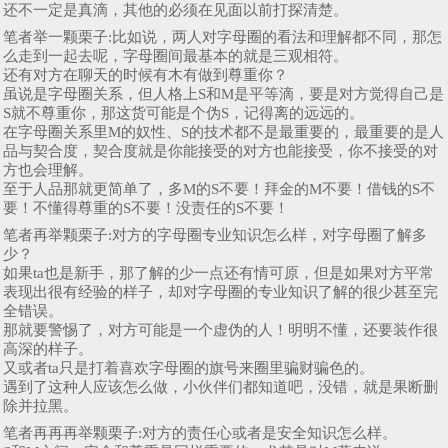
还不一定是真滴，其他的必须在见面以前打探清楚。
笔者举一颗栗子:比如说，两人对字母圈的看法和理解都不同，那怎
么走到一起去呢，字母圈间最基本的就是三观相符。
还有对方在聊天的时候有木有做到尊重你？
虽说是字母圈关系，但人格上S和M是平等滴，要是对方觉得自己是
S就不尊重你，那这货可能是个伪S，记得离的远远的。
在字母圈关系里M的奴性、S的技术都不是最重要的，最重要的是人
品与契合度，契合度就是你能接受的对方也能接受，你不接受的对
方也会理解。
至于人品那就更简单了，多M的S不要！拜金的M不要！借钱的S不
要！不懂得尊重的S不要！没责任的S不要！
笔者再举颗栗子:​对方的字母圈专业知识怎么样，对字母圈了解多
少？
如果ta也是新手，那了解的少一点还有情可原，但是如果对方平常
表现出很有经验的样子，却对字母圈的专业知识了解的很少甚至完
全错误。
那就要警惕了，对方可能是一个虚伪的人！明明不懂，还要装作很
高深的样子。
又或者ta只是打着喜欢字母圈的旗号来圈里骗财骗色的。
遇到了这种人应该怎么做，小伙伴们都知道吧，没错，就是果断删
除并拉黑。
笔者再再再举颗栗子:对方的责任心或者是安全知识怎么样。