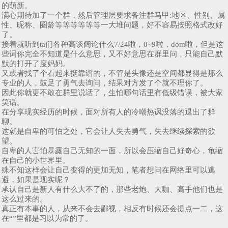
的萌新。
满心期待加了一个群，然后管理层要求备注群马甲:地区、性别、属
性、昵称、圈龄等等等等等等一大堆问题，好不容易按照格式改好
了。
接着就听到ta们各种高谈阔论什么7/24啦，0~9啦，dom啦，但是这
些词你完全不知道是什么意思，又不好意思在群里问，只能自己默
默的打开了度妈妈。
又或者找了个看起来挺靠谱的，不管是头像还是空间都显得是那么
专业的人，鼓足了勇气去询问，结果对方发了个就不理你了。
因此你就更不敢在群里说话了，生怕哪句话里有低级错误，被大家
笑话。
在分享现实经历的时候，面对所有人的冷嘲热讽没落的退出了群
聊。
这就是自卑的可怕之处，它会让人失去勇气，失去继续探索的欲
望。
自卑的人害怕暴露自己无知的一面，所以会压缩自己好奇心，龟缩
在自己的小世界里。
殊不知这样会让自己变得的更加无知，笔者想问在网络里可以逃
避，如果是现实呢？
承认自己是新人有什么大不了的，那些老炮、大咖、高手他们也是
这么过来的。
真正有本事的人，从来不会去鄙视，相反有时候还会提点一二，这
在“”里都是习以为常的了。