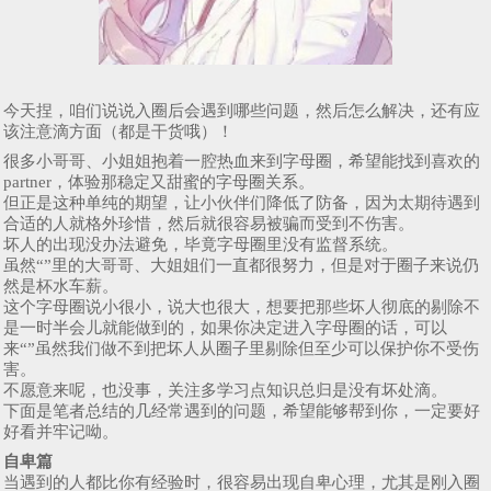
今天捏，咱们说说入圈后会遇到哪些问题，然后怎么解决，还有应
该注意滴方面（都是干货哦）！
很多小哥哥、小姐姐抱着一腔热血来到字母圈，希望能找到喜欢的
partner，体验那稳定又甜蜜的字母圈关系。
但正是这种单纯的期望，让小伙伴们降低了防备，因为太期待遇到
合适的人就格外珍惜，然后就很容易被骗而受到不伤害。
坏人的出现没办法避免，毕竟字母圈里没有监督系统。
虽然“”里的大哥哥、大姐姐们一直都很努力，但是对于圈子来说仍
然是杯水车薪。
这个字母圈说小很小，说大也很大，想要把那些坏人彻底的剔除不
是一时半会儿就能做到的，如果你决定进入字母圈的话，可以
来“”虽然我们做不到把坏人从圈子里剔除但至少可以保护你不受伤
害。
不愿意来呢，也没事，关注多学习点知识总归是没有坏处滴。
下面是笔者总结的几经常遇到的问题，希望能够帮到你，一定要好
好看并牢记呦。
自卑篇
当遇到的人都比你有经验时，很容易出现自卑心理，尤其是刚入圈