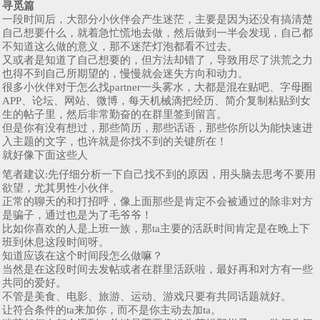
寻觅篇
一段时间后，大部分小伙伴会产生迷茫，主要是因为还没有搞清楚
自己想要什么，就着急忙慌地去做，然后做到一半会发现，自己都
不知道这么做的意义，那不迷茫灯泡都看不过去。
又或者是知道了自己想要的，但方法却错了，导致用尽了洪荒之力
也得不到自己所期望的，慢慢就会迷失方向和动力。
很多小伙伴对于怎么找partner一头雾水，大都是混在贴吧、字母圈
APP、论坛、网站、微博，每天机械滴把经历、简介复制粘贴到女
生的帖子里，然后非常勤奋的在群里签到留言。
但是你有没有想过，那些简历，那些话语，那些你所以为能快速进
入主题的文字，也许就是你找不到的关键所在！
就好像下面这些人
笔者建议:​先仔细分析一下自己找不到的原因，用头脑去思考不要用
欲望，尤其男性小伙伴。
正常的聊天的和打招呼，像上面那些是肯定不会被通过的除非对方
是骗子，通过也是为了毛爷爷！
比如你喜欢的人是上班一族，那ta主要的活跃时间肯定是在晚上下
班到休息这段时间呀。
知道应该在这个时间段怎么做嘛？
当然是在这段时间去发帖或者在群里活跃啦，最好再和对方有一些
共同的爱好。
不管是美食、电影、旅游、运动、游戏只要有共同话题就好。
让符合条件的ta来加你，而不是你主动去加ta。