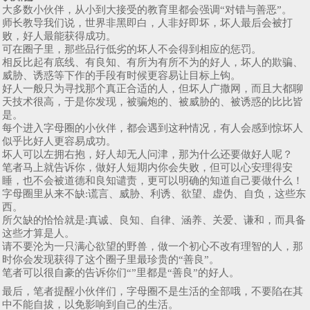
大多数小伙伴，从小到大接受的教育里都会强调“对错与善恶”。
师长教导我们说，世界非黑即白，人非好即坏，坏人最后会被打
败，好人最能获得成功。
可在圈子里，那些品行低劣的坏人不会得到相应的惩罚。
相反比起有底线、有良知、有所为有所不为的好人，坏人的欺骗、
威胁、诱惑等下作的手段有时候更容易让目标上钩。
好人一般只为寻找那个真正合适的人，但坏人广撒网，而且大都聊
天技术很高，于是你发现，被骗炮的、被威胁的、被诱惑的比比皆
是。
每个进入字母圈的小伙伴，都会遇到这种情况，有人会感到惊坏人
似乎比好人更容易成功。
坏人可以左拥右抱，好人却无人问津，那为什么还要做好人呢？
笔者马上就告诉你，做好人短期内你会失败，但可以心安理得安
睡，也不会被道德和良知谴责，更可以明确的知道自己要做什么！
字母圈里从来不缺:谎言、威胁、利诱、欲望、虚伪、自负，这些东
西。
所欠缺的恰恰就是:真诚、良知、自律、涵养、关爱、谦和，而具备
这些才算是人。
请不要沦为一只满心欲望的野兽，做一个初心不改有理智的人，那
时你会发现获得了这个圈子里最珍贵的“善良”。
笔者可以很自豪的告诉你们“”里都是“善良”的好人。
​最后，笔者提醒小伙伴们，字母圈不是生活的全部哦，不要陷在其
中不能自拔，以免影响到自己的生活。