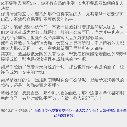
M不要整天围着S转，你还有自己的生活，S也不要想着如何给别人
洗脑。
保持清醒独立，才能找到那个值得依靠的人，尤其是M一定要保护
自己，不然很容易受到不可磨灭的伤害！
另外，笔者提醒小伙伴们，不要一进圈就冲着那些所谓大咖去，ta
们之所以能成为大咖，就是比一般的人会装而已，当然其中也有人
真的经验丰富，但凭什么经验丰富人品又好就得教导你。
那些愿意教导你的所谓大咖，大部分是另有所图，不是所有的人都
像大大那么无私，一心一意的希望圈子里的所有人都好！
其实呢，圈里默默无闻的人有很多，想想看如果能陪着自己的S或M
慢慢成长，那也是很浪漫且有成就感的事情呢。
​如果你经历了笔者今天所说的一切，那么也许你不再是萌新了，也
许你成为了文中的“大咖”
如果是这样的话，当遇到萌新时你会怎么做呢，是给予充满善意的
款待，还是一脸鄙夷置之不理？
笔者提醒，想想自己，那个刚入圈的自己，那个连基本单词都不明
白的自己，有的时候随手而为，会被一些人铭记于心！
未经允许不得转载：
字母圈亚文化交友社交平台
»
新人加入字母圈后怎样找到属于自
己的S或者M