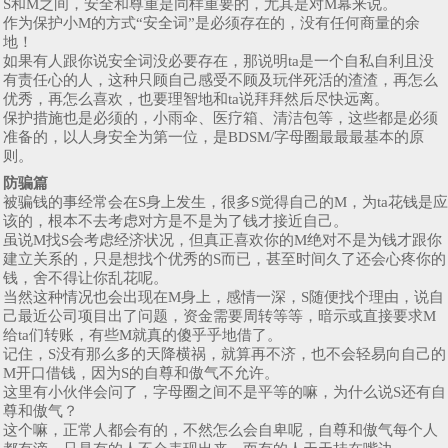
S和M之间，安全和尊重是同样重要的，尤其是对M幕来说。
作为保护小M的方式“安全词”是必须存在的，没有任何商量的余
地！
如果有人跟你说安全词没必要存在，那说明ta是一个自私自利且没
有责任心的人，这种只顾自己感受不顾及玩伴死活的渣渣，再怎么
优秀，再怎么喜欢，也要理智地和ta说拜拜然后尽快远离。
保护措施也是必须的，小雨伞、医疗箱、清洁包等，这些都是必须
准备的，以人身安全为第一位，是BDSM/字母圈最最最基本的原
则。
防骗篇
被骗钱的事经常会在S身上发生，很多S觉得自己的M，为ta花钱是应
该的，根本不去考虑对方是不是为了钱才接近自己。
虽说M找S会考虑经济状况，但真正喜欢你的M绝对不是为钱才跟你
建立关系的，只是想找个优秀的S而已，甚至时间久了还会心疼你的
钱，舍不得让你乱花呢。
当然这种情况也会出现在M身上，感情一深，S随便找个理由，说自
己最近公司项目出了问题，资金需要周转等等，暗示或直接要求M
给ta们转账，有些M就真的傻乎乎地借了。
记住，S没有那么多的天降横祸，就算再不济，也不会轻易向自己的
M开口借钱，因为S的自尊和傲气不允许。
这里有小伙伴会问了，字母圈之间不是平等的嘛，为什么说S还有自
尊和傲气？
这个嘛，正常人都会有的，不然怎么会自卑呢，自尊和傲气每个人