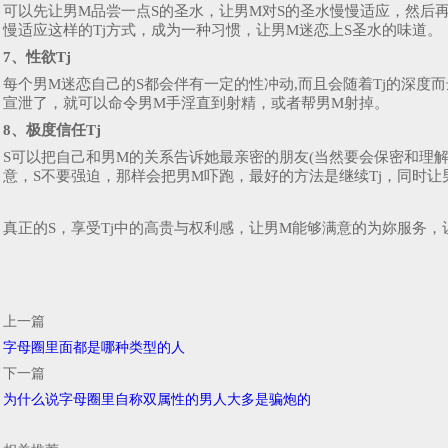
可以先让男M品尝一点S的圣水，让男M对S的圣水慢慢适应，然后
慢适应这样的Tj方式，成为一种习惯，让男M迷恋上S圣水的味道。
7、性欲Tj
每个男M迷恋自己的S都会伴有一定的性冲动,而且会随着Tj的深度
宣泄了，就可以命令男M手淫直到射精，或者帮男M射掉。
8、极度信任Tj
S可以把自己和男M的关系告诉她最亲密的朋友(当然要会保密和理
意，S不要强迫，那样会把男M吓跑，最好的方法是继续Tj，同时
真正的S，享受Tj中的高贵与权利感，让男M能够满意的为妳服务
上一篇
字母圈里面都是哪种类型的人
下一篇
为什么说字母圈里自称双属性的男人大多是骗炮的