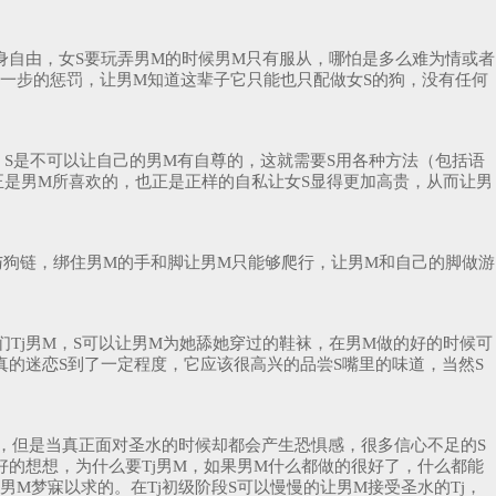
人身自由，女S要玩弄男M的时候男M只有服从，哪怕是多么难为情或者
进一步的惩罚，让男M知道这辈子它只能也只配做女S的狗，没有任何
，S是不可以让自己的男M有自尊的，这就需要S用各种方法（包括语
正是男M所喜欢的，也正是正样的自私让女S显得更加高贵，从而让男
圈与狗链，绑住男M的手和脚让男M只能够爬行，让男M和自己的脚做游
Tj男M，S可以让男M为她舔她穿过的鞋袜，在男M做的好的时候可
真的迷恋S到了一定程度，它应该很高兴的品尝S嘴里的味道，当然S
，但是当真正面对圣水的时候却都会产生恐惧感，很多信心不足的S
的想想，为什么要Tj男M，如果男M什么都做的很好了，什么都能
M梦寐以求的。在Tj初级阶段S可以慢慢的让男M接受圣水的Tj，