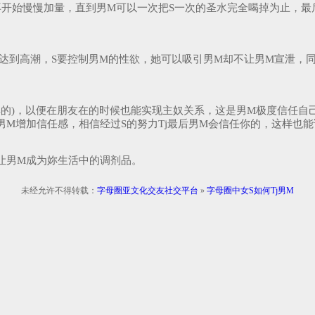
再开始慢慢加量，直到男M可以一次把S一次的圣水完全喝掉为止，最
而达到高潮，S要控制男M的性欲，她可以吸引男M却不让男M宣泄，
解的)，以便在朋友在的时候也能实现主奴关系，这是男M极度信任自己
让男M增加信任感，相信经过S的努力Tj最后男M会信任你的，这样也
，让男M成为妳生活中的调剂品。
未经允许不得转载：
字母圈亚文化交友社交平台
»
字母圈中女S如何Tj男M