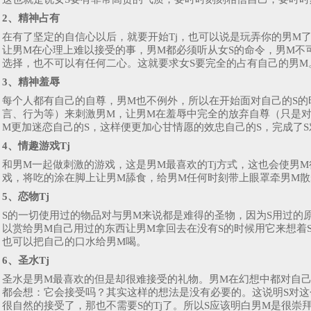
2、精神占有
在有了坚定的自信心以后，就要开始Tj，也可以说是玩弄你的男M
让男M在心理上难以接受的事，男M都必须听从女S的命令，男M不
选择，也不可以有任何二心。这就要求女S要完全的占有自己的男M
3、精神羞辱
每个人都有自己的自尊，男M也不例外，所以在开始面对自己的S的
言、行为等）来刺激男M，让男M在羞辱中完全的放弃自尊（只是对
M更加迷恋自己的S，这样便更加心甘情愿的效忠自己的S，完成了
4、情趣游戏Tj
和男M一起做刺激的游戏，这是男M最喜欢的Tj方式，这也会使男
戏，将吃的涂在脚上让男M舔食，给男M任何时刻带上眼罩牵男M散步.
5、恋物Tj
S的一切使用过的物品对与男M来说都是难得的圣物，因为S用过的
以赏给男M自己用过的东西让男M拿回去在没有S的时候用它来想着
也可以把自己的口水给男M喝。
6、圣水Tj
圣水是男M最喜欢的但是却很难接受的礼物。男M在幻想中都对自己
都会想：它会接受吗？其实这样的想法是没有必要的。这说明S对这
很自然的接受了，那也不需要S的Tj了。所以S应该明白男M是很崇