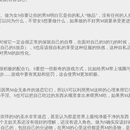
了。做为女S你要让你的男M明白它是你的私人“物品”，没有任何的
可以问为什么，不管女S想要做什么，如果做的不好男M就要承受更
。
时候它一定会很正常的保留自己的自尊，在面对自己的S的Tj的时候
自己的S放弃），S也应该很自私的享受这种征服的快感，这种自私
S对男M的奴性化。
M很积极的配合Tj。S要想一些新奇的游戏方式，比如给男M带上项
.....游戏中要有奖励和惩罚，这会使男M更加积极。
原因男M会无条件的迷恋它们，所以S可以利用男M这样的心理来用它们
S手淫。S也可以把自己吃过的东西从嘴里拿出来喂男M吃，如果男M
崇拜的S的圣水非常迷恋，甚至认为那是世界上最纯净最干净的东西
个主奴关系还没有很好的理解，还没有进入角色。做为S确实应该好好
拜自己的，包括自己的分泌物，在男M的心里这些都是男M的圣物，是男