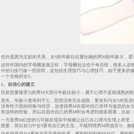
也许是因为主奴的关系，女S的年龄往往要比她的男M的年龄大，甚
这些年国内的字母圈发展正旺，字母圈玩法也千奇百怪，很多人误
中的Tj技巧做一些说明，这包括生理技巧与心理技巧，由于更多的被T
一个合格的女S。
1、自信心的建立
目前想要接受Tj的男M大部分年龄比较小，属于心理不是很成熟的阶
首先，年龄小更有利于Tj，思想没有完全成熟，更有利与女S对其进
没有性方面的经验与经历，这使得男M在面对自己崇拜与迷恋的女S
有这样的经验，所以在面对自己的男M时会考虑到很多因素，比如：
一方面男M幻想的Tj可能在现实中很难让自己在心理与生理上承受
想要，所以在Tj中女S要有自己的主见，不能同情男M而放弃Tj，
这也就是说女S要有非常高贵的气质，要时时刻刻相信自己，要时时