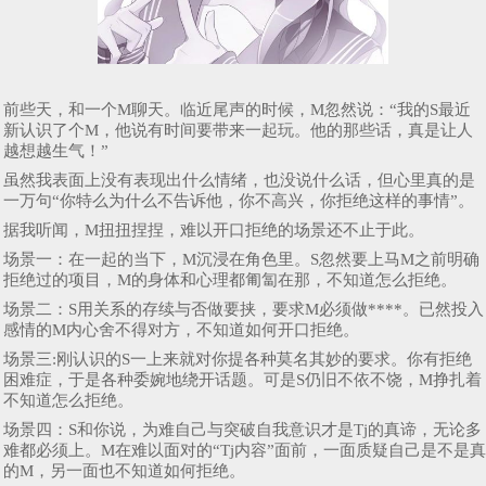
前些天，和一个M聊天。临近尾声的时候，M忽然说：“我的S最近
新认识了个M，他说有时间要带来一起玩。他的那些话，真是让人
越想越生气！”
虽然我表面上没有表现出什么情绪，也没说什么话，但心里真的是
一万句“你特么为什么不告诉他，你不高兴，你拒绝这样的事情”。
据我听闻，M扭扭捏捏，难以开口拒绝的场景还不止于此。
场景一：在一起的当下，M沉浸在角色里。S忽然要上马M之前明确
拒绝过的项目，M的身体和心理都匍匐在那，不知道怎么拒绝。
场景二：S用关系的存续与否做要挟，要求M必须做****。已然投入
感情的M内心舍不得对方，不知道如何开口拒绝。
场景三:刚认识的S一上来就对你提各种莫名其妙的要求。你有拒绝
困难症，于是各种委婉地绕开话题。可是S仍旧不依不饶，M挣扎着
不知道怎么拒绝。
场景四：S和你说，为难自己与突破自我意识才是Tj的真谛，无论多
难都必须上。M在难以面对的“Tj内容”面前，一面质疑自己是不是真
的M，另一面也不知道如何拒绝。