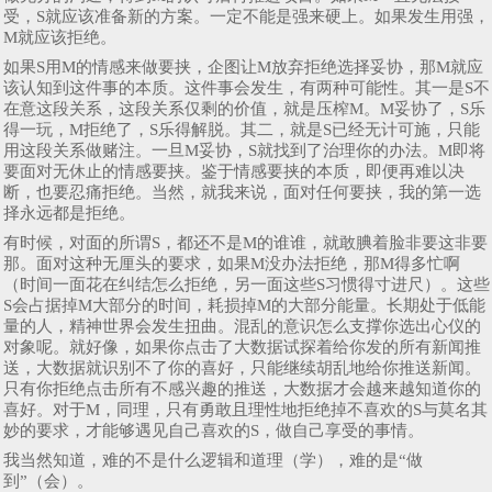
受，S就应该准备新的方案。一定不能是强来硬上。如果发生用强，
M就应该拒绝。
如果S用M的情感来做要挟，企图让M放弃拒绝选择妥协，那M就应
该认知到这件事的本质。这件事会发生，有两种可能性。其一是S不
在意这段关系，这段关系仅剩的价值，就是压榨M。M妥协了，S乐
得一玩，M拒绝了，S乐得解脱。其二，就是S已经无计可施，只能
用这段关系做赌注。一旦M妥协，S就找到了治理你的办法。M即将
要面对无休止的情感要挟。鉴于情感要挟的本质，即便再难以决
断，也要忍痛拒绝。当然，就我来说，面对任何要挟，我的第一选
择永远都是拒绝。
有时候，对面的所谓S，都还不是M的谁谁，就敢腆着脸非要这非要
那。面对这种无厘头的要求，如果M没办法拒绝，那M得多忙啊
（时间一面花在纠结怎么拒绝，另一面这些S习惯得寸进尺）。这些
S会占据掉M大部分的时间，耗损掉M的大部分能量。长期处于低能
量的人，精神世界会发生扭曲。混乱的意识怎么支撑你选出心仪的
对象呢。就好像，如果你点击了大数据试探着给你发的所有新闻推
送，大数据就识别不了你的喜好，只能继续胡乱地给你推送新闻。
只有你拒绝点击所有不感兴趣的推送，大数据才会越来越知道你的
喜好。对于M，同理，只有勇敢且理性地拒绝掉不喜欢的S与莫名其
妙的要求，才能够遇见自己喜欢的S，做自己享受的事情。
我当然知道，难的不是什么逻辑和道理（学），难的是“做
到”（会）。