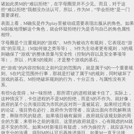
诸如此类M的“难以拒绝”，在字母圈里并不少见。而且，对于这
些“难以拒绝”我都没办法认可。所以，作为M，“学会拒绝”是一门
重要课程。
表面上看，M确实是作为play里被动或需要表现出服从的角色。如果
M刻板地理解这个角色，就会怀疑拒绝行为是否与自己的角色属性
相悖。
字母圈是个注重规则的“游戏”。M作为被动方有规则，它表现在“游
戏”的呈现上（M如何做之类等等）。S作为主动者更有规则，S的规
则确保了“游戏”的整体质量与安全性（控制内容以及安全事项等
等）。所以，约束S的规则，才是整个游戏的基石。
把“游戏”的内容控制在之前约定的范围内，就是属于S的一个重要规
则。S在约定范围外行事，那就是打破了属于S的规则，同时破坏了
游戏的基石。M拒绝破坏规则的行为，十分正当，与属性没有关
系。
有些S会觉得，M一味拒绝，那所谓Tj的进程就被卡住了。实际上，
这种情况下，卡住进程的不是M的拒绝，而是S的不作为。就好像，
政府的某个公共项目因为市民的反对而一直被延宕。如果经过周全
的论证，项目势在必行，政府作为管理者，应该出面向市民解释清
楚，释除市民的疑虑。如果项目确有漏洞，政府就应该规划新的周
全的方案，来替补之前的项目。这里的政府就是S，心有顾虑的M就
是不安的市民。如果M对新项目有疑虑，S作为操控方，就应该与M
做充分的沟通，得到M的认可后再推进项目。如果M一直无法接