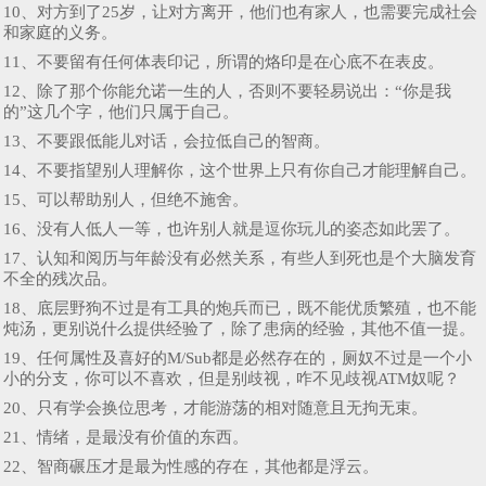
10、对方到了25岁，让对方离开，他们也有家人，也需要完成社会
和家庭的义务。
11、不要留有任何体表印记，所谓的烙印是在心底不在表皮。
12、除了那个你能允诺一生的人，否则不要轻易说出：“你是我
的”这几个字，他们只属于自己。
13、不要跟低能儿对话，会拉低自己的智商。
14、不要指望别人理解你，这个世界上只有你自己才能理解自己。
15、可以帮助别人，但绝不施舍。
16、没有人低人一等，也许别人就是逗你玩儿的姿态如此罢了。
17、认知和阅历与年龄没有必然关系，有些人到死也是个大脑发育
不全的残次品。
18、底层野狗不过是有工具的炮兵而已，既不能优质繁殖，也不能
炖汤，更别说什么提供经验了，除了患病的经验，其他不值一提。
19、任何属性及喜好的M/Sub都是必然存在的，厕奴不过是一个小
小的分支，你可以不喜欢，但是别歧视，咋不见歧视ATM奴呢？
20、只有学会换位思考，才能游荡的相对随意且无拘无束。
21、情绪，是最没有价值的东西。
22、智商碾压才是最为性感的存在，其他都是浮云。