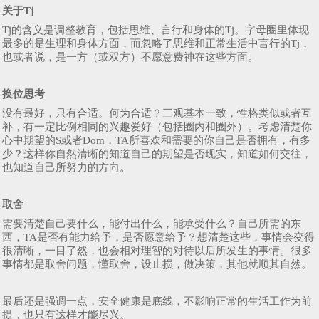
关于Tj
Tj的含义是调整教育，包括思维、言行和身体的Tj。字母圈里体现
最多的是生理和身体方面，而忽略了思维和正常生活中言行的Tj，
也或者说，是一方（或双方）不愿意费神在这些方面。
换位思考
没有最好，只有合适。何为合适？三观基本一致，性格类似或者互
补，有一定比例相同的兴趣爱好（包括圈内和圈外）。考虑清楚你
心中期望的S或者Dom，TA所喜欢和需要的你自己是否拥有，有多
少？这样你自然清晰的知道自己的期望是否现实，知道如何交往，
也知道自己所努力的方向。
取舍
需要清楚自己要什么，能付出什么，能承受什么？自己所需的东
西，TA是否有能力给予，是否愿意给予？想清楚这些，事情会变得
很清晰，一目了然，也会相对理智的对待以后所发生的事情。很多
事情都是取舍问题，懂取舍，设止损，做决策，其他就顺其自然。
最后还是强调一点，安全健康是底线，不影响正常的生活工作为前
提，也只有这样才能尽兴。