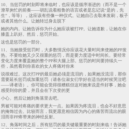
10、当惩罚的时刻即将来临时，也应该是循序渐进的（而不是一个
潦草匆忙的前奏——胡乱说着粗鲁的语言或者是忘记说“是的，先
生”，等等），这应该有些像一种仪式。让她自己去取来发刷，板子
或者其他什么。让她转过身去脱下
她的内内。让她告诉你为什么她应该被打PP。让她道歉，让她在你
膝盖上趴好。然后，惩罚开始。
这也是惩罚的一部分。
11、当她接受惩罚时，大多数情况你应该花大量时间来使她的PP发
热。不要给她又少又很重的惩罚，而是要力度适中时间长。要经常
变化力度来覆盖她的整个PP和大腿上部。惩罚的时间要持续久一
些，虽然看到你喜欢的女人疼痛对你来
说很难过。这次打PP的最后她必须是流泪的，如果她没流泪，那你
需要延长惩罚或加重惩罚（请各位淑女们学好在适当的时候哭泣吧
——译者语）。你可能会觉得很糟糕但这对她来说是件好事，她会
感受到你的爱，并且会在下次变的更
小心。然后让她到角落里去吧。
男被可能对疼痛的要求更大一点。如果因为疼流泪，也会不好意思
的掩饰过去。比较而言，我更愿意相信因为内心的痛苦而流出的眼
泪而非PP疼带来的神经反射。
12、角落时间之后，所有惩罚的最关键最重要的时刻来临！告诉她