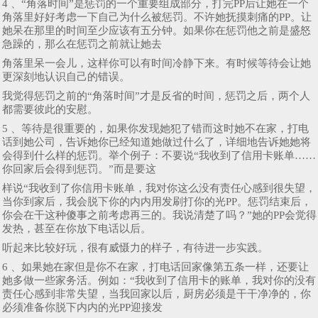
4 、“角落时间”是惩罚的一个重要组成部分，打完PP后让她在一个
角落里好好考虑一下自己为什么被惩罚。不许她抚摸刺痛的PP。让
她呆在那里的时间至少应该有五分钟。如果你在惩罚他之前是盛怒
急躁的，那么在惩罚之前就让她去
角落里呆一会儿，这样你可以有时间冷静下来。有时候等待会让她
更深刻地认识自己的错误。
我觉得惩罚之前的“角落时间”才是反省的时间，惩罚之后，两个人
都需要彼此的安慰。
5 、等待是很重要的，如果你发现她犯了错而这时她不在家，打电
话到她公司，告诉她你已经知道她做过什么了，详细地告诉她她将
会得到什么样的惩罚。举个例子：不要说“我收到了信用卡账单……
你回家后会得到惩罚。”而是要这
样说“我收到了你信用卡账单，我对你这么没有责任心感到很失望，
当你到家后，我会脱下你的内内用发刷打你的光PP。惩罚结束后，
你会在干这种傻事之前考虑再三的。我说清楚了吗？”她的PP会觉得
发热，甚至在你放下电话以后。
听起来比较好玩，很有威慑力的样子，有待进一步实践。
6 、如果她在家但是你不在家，打电话回家像第五条一样，还要让
她多做一些家务活。例如：“我收到了信用卡的账单，我对你的没有
责任心感到非常失望，当我回家以后，厨房必须是干干净净的，你
必须准备你脱下内内的光PP迎接发