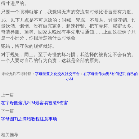
得寸进尺的。
只要一个眼神就够了，我觉得无声的交流有时候比语言更有力度。
16、以下几点是不可原谅的：叫喊、咒骂、不服从、过量花销、过
量饮酒、懒惰、没有做完家务、超速行驶、把车弄坏、秘密太多、
奇装异服、顶嘴、回家太晚没有事先电话通知……上面这些例子只
是一小部分，你很清楚她什么时候会
犯错，恪守你的规矩就好。
对于规矩，同上。至于奇怪的坏习惯，我选择的被肯定不会有的。
一个人要对自己的行为负责，这就是全部的原则。
未经允许不得转载：
字母圈亚文化交友社交平台
»
在字母圈作为男S如何惩罚自己的
小M
上一篇
在字母圈这几种M最容易被渣S伤害
下一篇
字母圈Tj之滴蜡教程注意事项
相关推荐