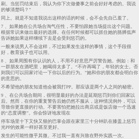
刷。当惩罚结束后，我认为你下次做傻事之前会好好考虑的。我说
的够清楚吗？”
同上。就是不知道我说出这样的话的时候，会不会先自己羞了。
7 、如果她在公共场合淘气任性，不要怕跟她当场提出这个问题。
根据常识来做出最好的选择。在任何时候都可以抓住她的胳膊低声
告诉她如果这样继续下去是会受到惩罚的。
一般来说男人不会这样，不过如果发生这样的事情，这个手段很
好，教育孩子也可以用。
8 、如果周围有你认识的人，不用不好意思严厉警告她。例如：和
一群朋友在酒吧里，她喝得太多了。“不许再喝了，年轻的女士。否
则我们可以回家讨论一下你以后的行为。”她和你的朋友都会明白你
的意思的。
不希望他的朋友知道他会被我打PP。那应该是两个人之间的秘密。
9 、在公共场合期间，很明显最好的办法是延期惩罚到你们回家以
后。然而，在你的重复警告后她仍然不服从，这种情况例外，可以
导致你更直接的行动。不要害怕把她拉出商店或是饭店做一个迅速
的“态度调整”。你会惊讶地发现在
停车场里十下又快又狠的巴掌会跟在家里三十分钟趴在膝盖上惩罚
光PP的效果一样好甚至更好。
发生的可能性微乎其微。不过我一直有兴致在野外实践一次。