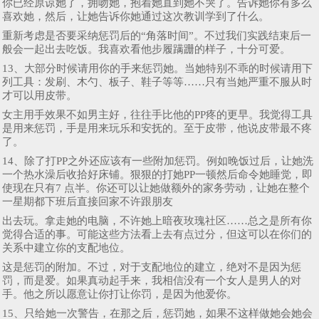
你已经原谅她了，拥吻她，抱着她直到她不哭了。告诉她你有多么
喜欢她，然后，让她告诉你她通过这次教训学到了什么。
重新考虑是否要采纳惩罚后的“角落时间”。不过我们实践结束后一
般会一起出去吃饭。我喜欢看他步履蹒跚的样子，十分可爱。
13、大部分时候请用你的手来惩罚她。当她特别不乖的时候请用下
列工具：发刷、木勺、板子、鞋子等等……只有当她严重不服从时
才可以用皮带。
女主用手效果不如男主好，往往手比他的PP疼的更早。我觉得工具
是用来惩罚，手是用来玩乐和安抚的。至于皮带，他说皮带最不疼
了。
14、除了打PP之外还应该有一些附加惩罚。例如晚饭过后，让她洗
一个热水澡后收拾好床铺。狠狠的打她PP一顿然后命令她睡觉，即
使现在只有7 点半。你还可以让她做额外的家务劳动，让她在整个
一星期都下班后直接回家不许跟朋友
出去玩。拿走她的电脑，不许她上暗夜玫瑰社区……总之是所有你
觉得合适的事。可能这些方法看上去有点过分，但这可以在你们的
关系中建立你的支配地位。
这是惩罚的附加。不过，对于支配地位的建立，绝对不是因为惩
罚，而是爱。如果真动起手来，我相信没有一个女人是男人的对
手。他之所以愿意让你打让你罚，是因为他爱你。
15、只给她一次警告，在那之后，惩罚她，如果不这样做她会她会