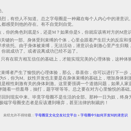
助。
强烈，有些人不知道。总之字母圈是一种藏在每个人内心中的潜意识
人都感受到他的存在。有不自觉到自觉。
，你的角色到底是S，还是M？如果你是S，你就应该将对方的M意
和关键的一部。身体受到束缚的个体，心里会跟着产生巨大的反应和
寻求依托。由于身体被束缚，无法活动，潜意识会刺激心里产生归顺
，你就成功了。或者说离成功已经不远了。
。只有在双方相互信任的基础上，才能实现完美的心理体验，这种体
被束缚者产生了愉悦的心理体验，那么，恭喜你，你可以进行下一步
为S，你为M。奴性开发也主要是在身体束缚的基础上，增加身体刺
就是根性刺激有关的身体刺激。这里要强调一个道德问题，如果人家
过程伴随着一些羞辱，抽打，题字呀等等。总之要在对方心里愉悦的基
要回到现实中来。毕竟字母圈不是生活的全部。那种一日为奴，终身
的极端字母圈变态者是应该遭到唾弃，甚至法律的制裁的！
未经允许不得转载：
字母圈亚文化交友社交平台
»
字母圈中S如何开发M的潜意识