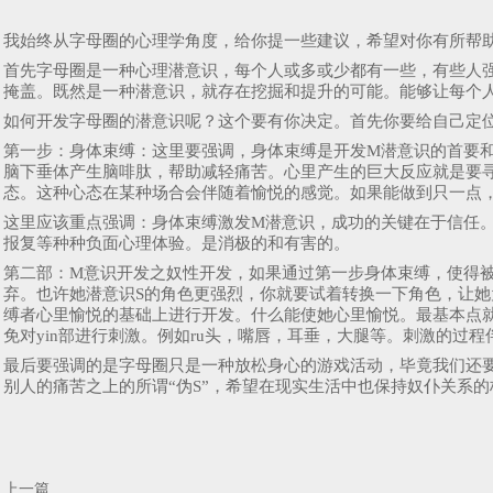
我始终从字母圈的心理学角度，给你提一些建议，希望对你有所帮
首先字母圈是一种心理潜意识，每个人或多或少都有一些，有些人
掩盖。既然是一种潜意识，就存在挖掘和提升的可能。能够让每个
如何开发字母圈的潜意识呢？这个要有你决定。首先你要给自己定位
第一步：身体束缚：这里要强调，身体束缚是开发M潜意识的首要
脑下垂体产生脑啡肽，帮助减轻痛苦。心里产生的巨大反应就是要
态。这种心态在某种场合会伴随着愉悦的感觉。如果能做到只一点
这里应该重点强调：身体束缚激发M潜意识，成功的关键在于信任
报复等种种负面心理体验。是消极的和有害的。
第二部：M意识开发之奴性开发，如果通过第一步身体束缚，使得
弃。也许她潜意识S的角色更强烈，你就要试着转换一下角色，让她
缚者心里愉悦的基础上进行开发。什么能使她心里愉悦。最基本点
免对yin部进行刺激。例如ru头，嘴唇，耳垂，大腿等。刺激的
最后要强调的是字母圈只是一种放松身心的游戏活动，毕竟我们还
别人的痛苦之上的所谓“伪S”，希望在现实生活中也保持奴仆关系
上一篇