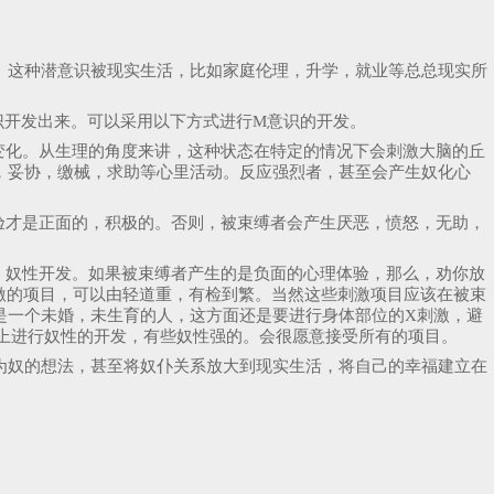
。这种潜意识被现实生活，比如家庭伦理，升学，就业等总总现实所
识开发出来。可以采用以下方式进行M意识的开发。
变化。从生理的角度来讲，这种状态在特定的情况下会刺激大脑的丘
，妥协，缴械，求助等心里活动。反应强烈者，甚至会产生奴化心
验才是正面的，积极的。否则，被束缚者会产生厌恶，愤怒，无助，
，奴性开发。如果被束缚者产生的是负面的心理体验，那么，劝你放
激的项目，可以由轻道重，有检到繁。当然这些刺激项目应该在被束
是一个未婚，未生育的人，这方面还是要进行身体部位的X刺激，避
础上进行奴性的开发，有些奴性强的。会很愿意接受所有的项目。
为奴的想法，甚至将奴仆关系放大到现实生活，将自己的幸福建立在