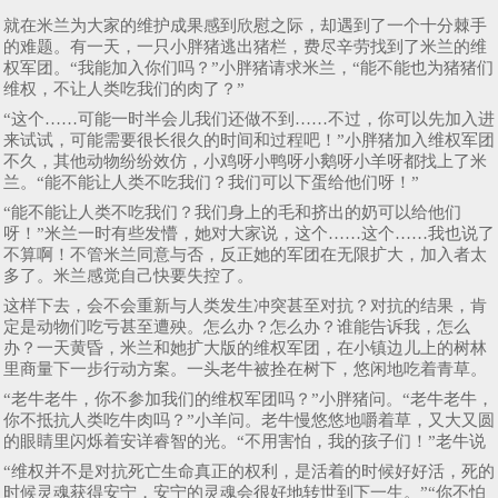
就在米兰为大家的维护成果感到欣慰之际，却遇到了一个十分棘手
的难题。有一天，一只小胖猪逃出猪栏，费尽辛劳找到了米兰的维
权军团。“我能加入你们吗？”小胖猪请求米兰，“能不能也为猪猪们
维权，不让人类吃我们的肉了？”
“这个……可能一时半会儿我们还做不到……不过，你可以先加入进
来试试，可能需要很长很久的时间和过程吧！”小胖猪加入维权军团
不久，其他动物纷纷效仿，小鸡呀小鸭呀小鹅呀小羊呀都找上了米
兰。“能不能让人类不吃我们？我们可以下蛋给他们呀！”
“能不能让人类不吃我们？我们身上的毛和挤出的奶可以给他们
呀！”米兰一时有些发懵，她对大家说，这个……这个……我也说了
不算啊！不管米兰同意与否，反正她的军团在无限扩大，加入者太
多了。米兰感觉自己快要失控了。
这样下去，会不会重新与人类发生冲突甚至对抗？对抗的结果，肯
定是动物们吃亏甚至遭殃。怎么办？怎么办？谁能告诉我，怎么
办？一天黄昏，米兰和她扩大版的维权军团，在小镇边儿上的树林
里商量下一步行动方案。一头老牛被拴在树下，悠闲地吃着青草。
“老牛老牛，你不参加我们的维权军团吗？”小胖猪问。“老牛老牛，
你不抵抗人类吃牛肉吗？”小羊问。老牛慢悠悠地嚼着草，又大又圆
的眼睛里闪烁着安详睿智的光。“不用害怕，我的孩子们！”老牛说
“维权并不是对抗死亡生命真正的权利，是活着的时候好好活，死的
时候灵魂获得安宁，安宁的灵魂会很好地转世到下一生。”“你不怕