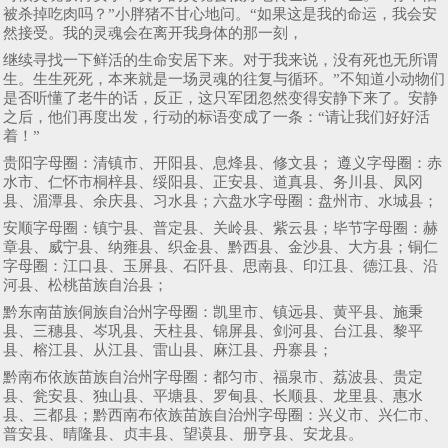
被杀掉吃肉吗？”小胖猪不甘心地问。“如果这是我的命运，我会安
然接受。我的灵魂会在离开我身体的那一刻，
继续寻找一下鲜活的生命安居下来。对于我来说，没有死也无所谓
生。生生死死，本来就是一场灵魂的往复与循环。”不知道小动物们
是否听懂了老牛的话，反正，这只军团忽然变得安静下来了。安静
之后，他们再度出发，行动的标语变成了一条：“请让我们好好活
着！”
贵阳字母圈：清镇市、开阳县、息烽县、修文县； 遵义字母圈：赤
水市、仁怀市桐梓县、绥阳县、正安县、道真县、务川县、凤冈
县、湄潭县、余庆县、习水县；六盘水字母圈：盘州市、水城县；
安顺字母圈：镇宁县、普定县、关岭县、紫云县；毕节字母圈：赫
章县、威宁县、纳雍县、织金县、黔西县、金沙县、大方县；铜仁
字母圈：江口县、玉屏县、石阡县、思南县、印江县、德江县、沿
河县、松桃苗族自治县；
黔东南苗族侗族自治州字母圈：凯里市、镇远县、黄平县、施秉
县、三穗县、岑巩县、天柱县、锦屏县、剑河县、台江县、黎平
县、榕江县、从江县、雷山县、麻江县、丹寨县；
黔南布依族苗族自治州字母圈：都匀市、福泉市、荔波县、贵定
县、瓮安县、独山县、平塘县、罗甸县、长顺县、龙里县、惠水
县、三都县；黔西南布依族苗族自治州字母圈：兴义市、兴仁市、
普安县、晴隆县、贞丰县、望谟县、册亨县、安龙县。