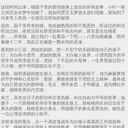
这段时间以来，喵园子里的那些猫身上发生的所有故事，小叶一夜
之间完全在梦中知晓了，就如同贾宝玉梦游太虚幻境般，探知到了
许多常人终其一生都无法得知的秘密。
是的，园子里所有的猫。包括她熟悉的和不熟悉的，听说过的和没
听说过的，依然活跃在群里的和不知去向的，甚至是去往喵星
的……所有猫。就让我们一起重温一下吧——八世仙猫威威，陪伴
麻麻十二年，现在正在修炼一颗永恒的灵魂；
最初的小三花，虎妞的妈妈，把一片安宁的乐园留给自己的孩子
们；大白和小漂亮，虎妞的胞弟，大白被人收养，小漂亮因为崇拜
哲学月叔而浪迹天涯；虎妞，了不起的大母神，一生养育超过四十
只小猫，使中华田园猫生生不息；
格格，聪明美丽的猫女孩儿，在喵生导师的影响下，成为麻麻梦境
的守护神和心灵助手；斑斑，勇敢热情富于理想主义精神，最终成
为自己想成为的那种喵；毛豆，博学多思，才华横溢，成为网红作
家，猫咪世界的代言喵；
米兰，具有女汉子的胆识和古道热肠，向往自由与平等的世界；福
圆子，一只跟格格长得非常像的猫女孩儿，跟格格的区别仅仅在于
鼻头的颜色，格格是粉白鼻尖，而福圆子的鼻尖是黑色的。她也是
一位心理咨询师的小助手。
涉世未深的葱头，从一个调皮鬼成长为白领小葛葛的工作鼓励师；
八宝，猫神亲自分派给人类的拯救者，负责唤醒僵硬面孔之后的柔