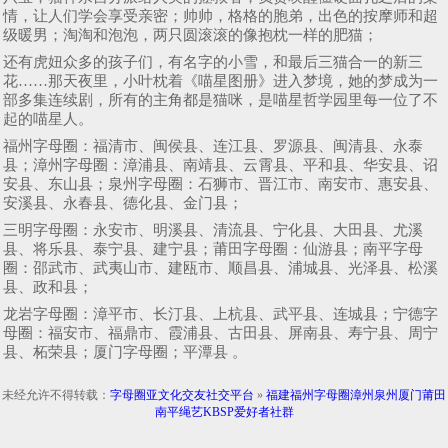
情，让人们学会享受亲密；帅帅，格格的胞弟，出色的按摩师和超
级暖男；淘淘和泡泡，两只圆滚滚的像抱枕一样的肥猫；
还有虎妞众多的孩子们，有名字的小雪，和最后三猫合一的新三
花……那天夜里，小叶枕着《喵星图册》进入梦境，她的梦成为一
部多集连续剧，所有的主角都是猫咪，是喵星哲学园里每一位了不
起的喵星人。
福州字母圈：福清市、闽侯县、连江县、罗源县、闽清县、永泰
县；漳州字母圈：漳浦县、南靖县、云霄县、平和县、华安县、诏
安县、东山县；泉州字母圈：石狮市、晋江市、南安市、惠安县、
安溪县、永春县、德化县、金门县；
三明字母圈：永安市、明溪县、清流县、宁化县、大田县、尤溪
县、将乐县、泰宁县、建宁县；莆田字母圈：仙游县；南平字母
圈：邵武市、武夷山市、建瓯市、顺昌县、浦城县、光泽县、松溪
县、政和县；
龙岩字母圈：漳平市、长汀县、上杭县、武平县、连城县；宁德字
母圈：福安市、福鼎市、霞浦县、古田县、屏南县、寿宁县、周宁
县、柘荣县；厦门字母圈；平潭县 。
未经允许不得转载：
字母圈亚文化交友社交平台
»
福建福州字母圈漳州泉州厦门莆田
南平绳艺KBSP爱好者社群