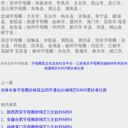
市；苏州字母圈：张家港市、常熟市、太仓市、昆山市、吴江市；
连云港字母圈：东海县、灌云县、灌南县；
盐城字母圈：大丰市、东台市、响水县、滨海县、阜宁县、建湖
县、射阳县；南通字母圈：如皋市、通州市、海门市、启东市 海安
县、如东县；徐州字母圈：邳州市、新沂市 丰县、沛县、铜山县、
睢宁县；
宿迁字母圈：宿豫县、沐阳县、泗阳县、泗洪县；淮安字母圈：涟
水县、盱眙县、洪泽县、金湖县；扬州字母圈：仪征市、江都市、
高邮市 宝应县；泰州字母圈：兴化市、姜堰市、泰兴市、靖江市。
未经允许不得转载：
字母圈亚文化交友社交平台
»
江苏南京字母圈无锡徐州常州苏州
南通绳艺KBSP爱好者社群
上一篇
吉林长春字母圈吉林延边四平通化白城绳艺KBSP爱好者社群
相关推荐
1、陕西西安字母圈群绳艺Tj主奴抖M抖S
2、安徽合肥字母圈群绳艺Tj主奴抖M抖S
3、福建厦门字母圈群绳艺Tj主奴抖M抖S