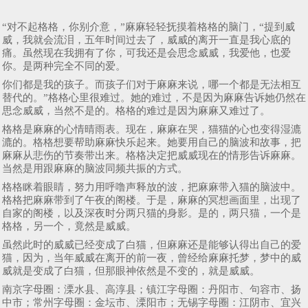
“对不起格格，你别介意，”麻麻轻轻抚摸着格格的脑门，“提到威
威，我就会流泪，五年时间过去了，威威的离开一直是我心底的
痛。虽然现在我拥有了你，可我还是会思念威威，我爱他，也爱
你。是两种完全不同的爱。
你们都是我的孩子。而孩子们对于麻麻来说，哪一个都是无法相互
替代的。”格格心里很难过。她的难过，不是因为麻麻告诉她仍然在
思念威威，当然不是的。格格的难过是因为麻麻又难过了。
格格是麻麻的心情晴雨表。现在，麻麻在哭，猫猫的心也变得湿漉
漉的。格格想要帮助麻麻快乐起来。她要用自己的脑波和故事，把
麻麻从悲伤的节奏带出来。格格决定把威威现在的情形告诉麻麻。
当然是用跟麻麻的脑波同频共振的方式。
格格眯着眼睛，努力用呼噜声释放的波，把麻麻带入猫的脑波中。
格格把麻麻带到了午夜的阁楼。于是，麻麻的冥想画面里，出现了
自家的阁楼，以及深夜时分两只猫的身影。是的，两只猫，一个是
格格，另一个，竟然是威威。
虽然此时的威威已经变成了白猫，但麻麻还是能够认得出自己的爱
猫，因为，当年威威在离开的前一夜，曾经给麻麻托梦，梦中的威
威就是变成了白猫，但那眼神依然是不变的，就是威威。
南京字母圈：溧水县、高淳县；镇江字母圈：丹阳市、句容市、扬
中市；常州字母圈：金坛市、溧阳市；无锡字母圈：江阴市、宜兴