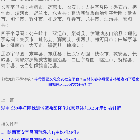
长春字母圈：榆树市、德惠市、农安县；吉林字母圈：磐石市、桦
甸市、蛟河市、舒兰市、永吉县；延边朝鲜族自治州字母圈：延吉
市、图们市、敦化市、和龙市、珲春市、龙井市、汪清县、安图
县；
四平字母圈：公主岭市、双辽市、梨树县、伊通满族自治县；通化
字母圈：集安市、通化县、辉南县、柳河县、梅河口市；白城字母
圈：洮南市、大安市、镇赉县、通榆县；
辽源字母圈：东丰县、东辽县；松原字母圈：扶余市、乾安县、长
岭县、前郭尔罗斯蒙古族自治县；白山字母圈：临江市、抚松县、
靖宇县、长白朝鲜族自治县。
未经允许不得转载：
字母圈亚文化交友社交平台
»
吉林长春字母圈吉林延边四平通化
白城绳艺KBSP爱好者社群
上一篇
湖南长沙字母圈株洲湘潭岳阳怀化张家界绳艺KBSP爱好者社群
相关推荐
1、陕西西安字母圈群绳艺Tj主奴抖M抖S