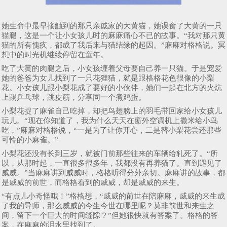
她生命中最早接触到的那只亲戚家的大黄猫，她误食了大黄的一只
猫腿，这是一个让小女孩儿时的麻麻痛心不已的故事。“我对那只黄
猫的所有愧疚，都成了我后来与猫结缘的起因。”麻麻对格格说。冥
想中的时光机继续停留在童年。
吃了大黄的肉腿之后，小女孩缠着父母要自己养一只猫。于是宠爱
她的爸爸为女儿找到了一只花狸猫，就是跟格格花色很像的小梨
花。小女孩儿跟小梨花成了要好的小伙伴，她们一起在北方的火炕
上踢乒乓球，跳皮筋，分享同一个煮鸡蛋。
小梨花捉了麻雀自己吃掉，却把鸟翅膀上的羽毛带回家给小女孩儿
玩儿。“现在你知道了，我为什么天天在窗外空调机上撒米给小鸟
吃，”麻麻对格格说，“一是为了让你开心，二是替小梨花尝还那些
可怜的小麻雀。”
小梨花还没有长到三岁，就被门前那些往来的车辆给轧死了。“所
以，从那时起，一直很多很多年，我都没有再养猫了。直到遇见了
威威。”当麻麻讲到威威时，格格听得分外亲切。麻麻讲的故事，都
是威威的前世，而格格看到的威威，却是威威的来生。
“有点儿小奇怪哦！”格格想，“威威的前世在陪麻麻，威威的来生成
了我的导师，那么威威的今生今世在哪里呢？莫非前世和来生之
间，留下一个巨大的时间缝隙？”但她很快就有答案了。格格的答
案，在麻麻的泪水里找到了。