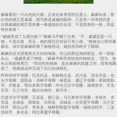
麻麻看到一只白色的大猫，正坐在鱼脊背的位置上。麻麻知道，那
白色的猫正是威威，因为那是威威的眼神。只是有一些奇怪的是，
白猫威威的尾巴竟然像一株盛放的百合花，不是简单的一根，而是
有好多根！
“威威变成了九尾白狐？”麻麻几乎喊了出来。“不，威威还是一只
猫，不是白狐，而且，他的尾巴目前还只有八根。”格格在心里对麻
麻说。或许是麻麻听懂了格格的话。她忽然间睁开了眼睛。
麻麻的目光望着西北方向的海面。在山的那边海的那边，有一座猫
头山。“威威变成了神猫，”麻麻平静而喜悦地对格格说，“因为，他
长出很多根尾巴。”而此时的格格，盘在麻麻的双膝之间，甜美地睡
着了。格格就这样完成了自己的成猫礼。
呼和浩特字母圈：托克托县、和林格尔县、武川县、清水河县；包
头字母圈：固阳县；赤峰字母圈：林西县；通辽字母圈：霍林郭勒
市、开鲁县；鄂尔多斯字母圈；呼伦贝尔字母圈：满洲里市、牙克
石市、扎兰屯市、额尔古纳市、根河市；
巴彦淖尔字母圈：五原县、磴口县；乌兰察布字母圈：丰镇市、卓
资县、化德县、商都县、兴和县、凉城县；兴安盟字母圈：乌兰浩
特市、阿尔山市、突泉县；锡林郭勒盟字母圈：锡林浩特市、二连
浩特市、多伦县；阿拉善盟字母圈。